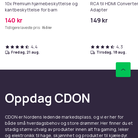
10x Premium hjørnebeskyttelse og
RCA til HDMI Converter
kantbeskyttelse for barn
Adapter
140 kr
149 kr
Tidligere laveste pris:
153 kr
4,4
4,3
fredag, 21 aug.
tirsdag, 18 aug.
Oppdag CDON
CDON er Nordens ledende markedsplass, og vi er her for
både små hverdagsbehov og store drømmer. Her finner du et
stadig større utvalg av produkter innen alt fra gaming, leker
og elektronikk til hage, skjønnhet og produkter til kjæledyr.