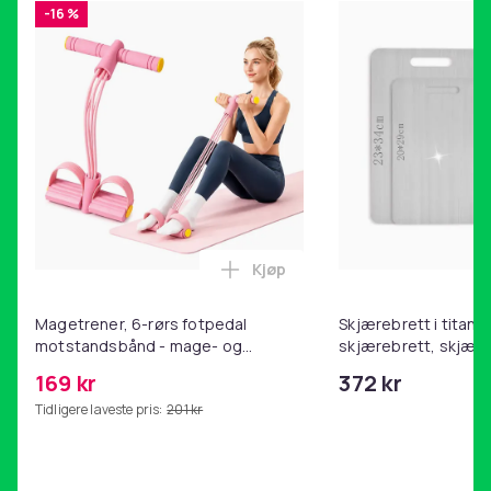
-16 %
Kjøp
Legg Magetrener, 6-rørs fotp
Magetrener, 6-rørs fotpedal
Skjærebrett i titan, 
motstandsbånd - mage- og
skjærebrett, skjæreb
kjernetrening, yoga og
stål, BPA-fri (2 stk.)
169 kr
372 kr
hjemmegymnastikk Pink
Tidligere laveste pris:
201 kr