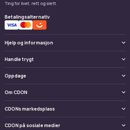
Ting for livet, rett og slett.
Betalingsalternativ
Hjelp og informasjon
Vanlige spørsmål
Handle trygt
Spor pakke
Betaling
Oppdage
Angre & returner her
Levering
Kategorier
Kontakt oss
Om CDON
Vilkår & policy
Varemerker
Om oss
Tilbakekallinger
CDONs markedsplass
Guider
Kundeanmeldelser
Merchant Help Center
CDON på sosiale medier
Jobbe på CDON