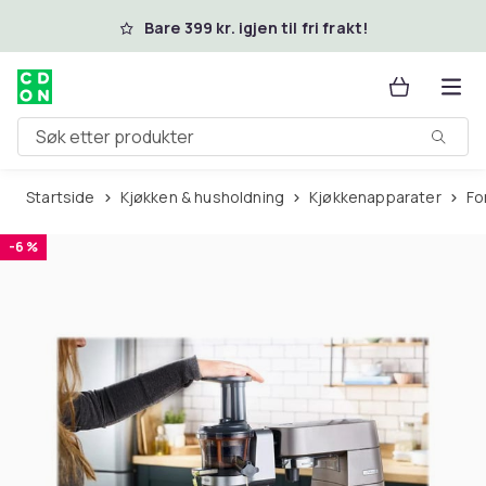
Hopp til hovedinnhold
Bare 399 kr. igjen til fri frakt!
Søk etter produkter
Startside
Kjøkken & husholdning
Kjøkkenapparater
F
-6 %