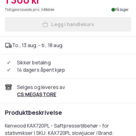
1 300 kr
Tidligere laveste pris:
1 380 kr
På lager
Legg i handlekurv
Legg Kenwood KAX720PL - Sa
To., 13 aug. - ti., 18 aug.
Sikker betaling
14 dagers åpent kjøp
Selges og leveres av
CS MEGASTORE
Produktbeskrivelse
Kenwood KAX720PL - Saftpressetilbehør - for
stativmikser | SKU: KAX720PL slowjuicer | Brand: