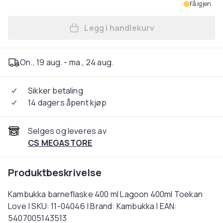
Få igjen
Legg i handlekurv
Legg Kambukka barneflaske
On., 19 aug. - ma., 24 aug.
Sikker betaling
14 dagers åpent kjøp
Selges og leveres av
CS MEGASTORE
Produktbeskrivelse
Kambukka barneflaske 400 ml Lagoon 400ml Toekan
Love | SKU: 11-04046 | Brand: Kambukka | EAN:
5407005143513