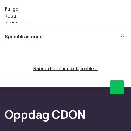
Farge
Rosa
Artikkel nr.
e7edba09-122c-4941-b64e-ec805c16932f
Spesifikasjoner
Produktsikkerhetsinformasjon
Rapporter et juridisk problem
Oppdag CDON