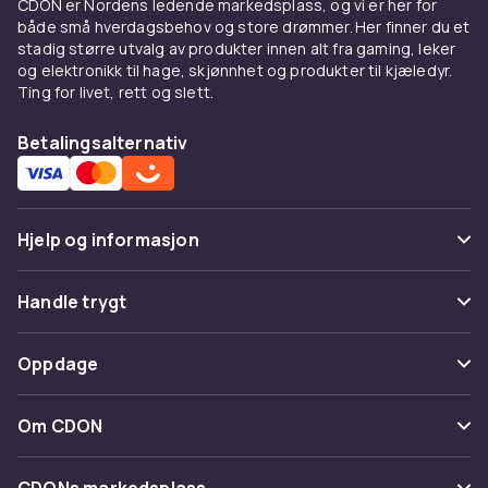
CDON er Nordens ledende markedsplass, og vi er her for
både små hverdagsbehov og store drømmer. Her finner du et
stadig større utvalg av produkter innen alt fra gaming, leker
og elektronikk til hage, skjønnhet og produkter til kjæledyr.
Ting for livet, rett og slett.
Betalingsalternativ
Hjelp og informasjon
Vanlige spørsmål
Handle trygt
Spor pakke
Betaling
Oppdage
Angre & returner her
Levering
Kategorier
Kontakt oss
Om CDON
Vilkår & policy
Varemerker
Om oss
Tilbakekallinger