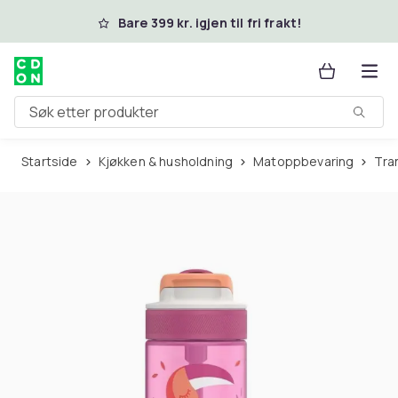
Hopp til hovedinnhold
Bare 399 kr. igjen til fri frakt!
Søk etter produkter
Startside
Kjøkken & husholdning
Matoppbevaring
Tr