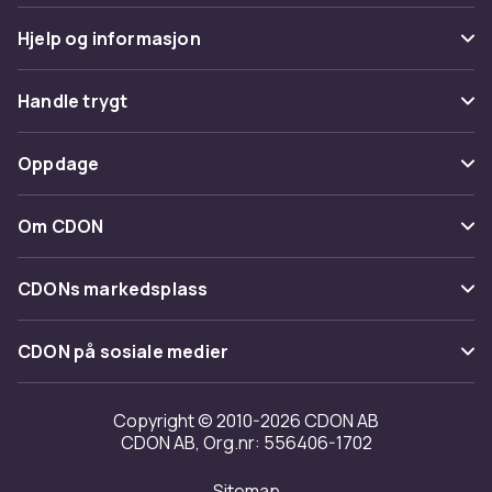
Hjelp og informasjon
Vanlige spørsmål
Handle trygt
Spor pakke
Betaling
Oppdage
Angre & returner her
Levering
Kategorier
Kontakt oss
Om CDON
Vilkår & policy
Varemerker
Om oss
Tilbakekallinger
CDONs markedsplass
Guider
Kundeanmeldelser
Merchant Help Center
CDON på sosiale medier
Jobbe på CDON
Investor relations
Copyright © 2010-2026 CDON AB
CDON AB, Org.nr: 556406-1702
Tilgjengelighet
Sitemap