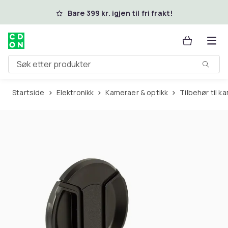
Hopp til hovedinnhold
Bare 399 kr. igjen til fri frakt!
Søk etter produkter
Startside
Elektronikk
Kameraer & optikk
Tilbehør til 