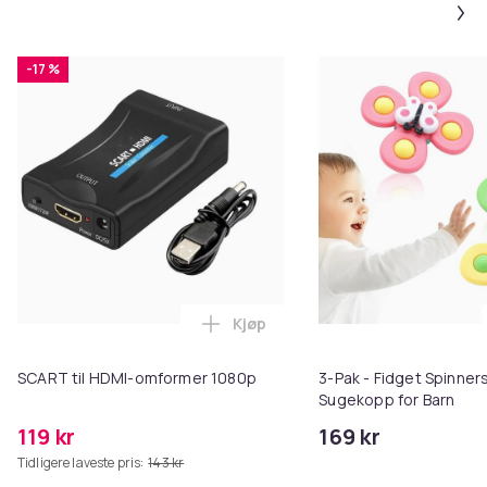
-17 %
Kjøp
Legg SCART til HDMI-omformer 1
SCART til HDMI-omformer 1080p
3-Pak - Fidget Spinne
Sugekopp for Barn
119 kr
169 kr
Tidligere laveste pris:
143 kr