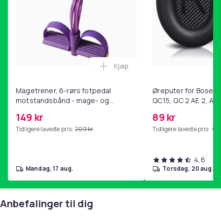
Kjøp
Legg Magetrener, 6-rørs fotp
Magetrener, 6-rørs fotpedal
Øreputer for Bose QC
motstandsbånd - mage- og
QC15, QC 2 AE 2, AE 
kjernetrening, yoga og
SoundTrue, SoundLin
149 kr
89 kr
hjemmegymnastikk Purple
Tidligere laveste pris:
209 kr
Tidligere laveste pris:
99 
4,6
mandag, 17 aug.
torsdag, 20 aug.
Anbefalinger til dig