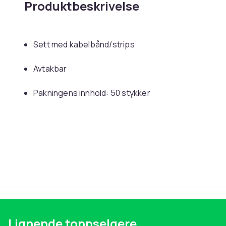
Produktbeskrivelse
Sett med kabelbånd/strips
Avtakbar
Pakningens innhold: 50 stykker
7,6 x 300 mm
Farge: hvit
Vekt, gram
Artikkel nr.
Produktsikkerhetsinformasjon
Lignende toppselgere