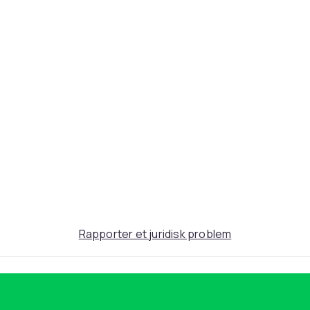
Rapporter et juridisk problem
186
8c7d1fe3-3e18-52f6-9c93-ec30c02840b2