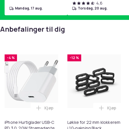
4,6
mandag, 17 aug.
torsdag, 20 aug.
Anbefalinger til dig
-4 %
-12 %
Kjøp
Kjøp
Legg iPhone Hurtiglader USB-C PD 3.0. 
Legg Løkke
iPhone Hurtiglader USB-C
Løkke for 22 mm klokkerem
PD 3.0. 20W Strømadapter
i 10-pakning Black