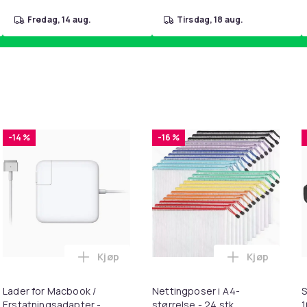
fredag, 14 aug.
tirsdag, 18 aug.
-14 %
-16 %
Kjøp
Kjøp
20W Strømadapter + Kabel i handlekurven
 for 22 mm klokkerem i 10-pakning Black i handlekurven
Legg Lader for Macbook / Erstatningsadap
Legg Netting
Lader for Macbook /
Nettingposer i A4-
S
Erstatningsadapter -
størrelse - 24 stk.