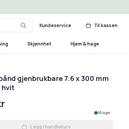
Kundeservice
Til kassen
ning
Skjønnhet
Hjem & hage
bånd gjenbrukbare 7.6 x 300 mm
 hvit
kr
På lager
Legg i handlekurv