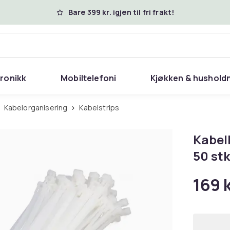
Bare 399 kr. igjen til fri frakt!
tronikk
Mobiltelefoni
Kjøkken & hushold
Kabelorganisering
Kabelstrips
Kabel
50 stk
169 