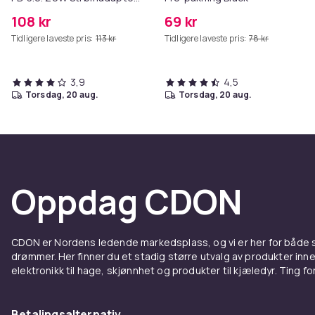
+ Kabel
108 kr
69 kr
Tidligere laveste pris:
113 kr
Tidligere laveste pris:
78 kr
3,9
4,5
torsdag, 20 aug.
torsdag, 20 aug.
Oppdag CDON
CDON er Nordens ledende markedsplass, og vi er her for både
drømmer. Her finner du et stadig større utvalg av produkter inne
elektronikk til hage, skjønnhet og produkter til kjæledyr. Ting for 
Betalingsalternativ