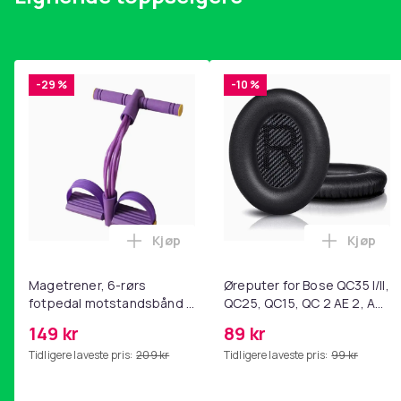
-29 %
-10 %
Kjøp
Kjøp
Legg Magetrener, 6-rørs fotpedal mot
Legg Øre
Magetrener, 6-rørs
Øreputer for Bose QC35 I/II,
fotpedal motstandsbånd -
QC25, QC15, QC 2 AE 2, AE
mage- og kjernetrening,
2i, AE 2w, SoundTrue,
149 kr
89 kr
yoga og
SoundLink Black
Tidligere laveste pris:
209 kr
Tidligere laveste pris:
99 kr
hjemmegymnastikk Purple