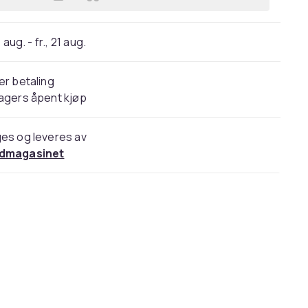
Legg Kabelbånd gjenbrukbare 7.6 x 3
 aug. - fr., 21 aug.
er betaling
agers åpent kjøp
es og leveres av
dmagasinet