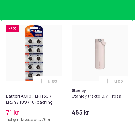
-7 %
Kjøp
Kjøp
standsbånd - mage- og kjernetrening, yoga og hjemmegymnast
puter for Bose QC35 I/II, QC25, QC15, QC 2 AE 2, AE 2i, AE 2w,
Legg Batteri AG10 / LR1130 / LR54 / 189 
Legg Stanl
Stanley
Batteri AG10 / LR1130 /
Stanley trakte 0,7 l, rosa
LR54 / 189 / 10-pakning
PKcell
71 kr
455 kr
Tidligere laveste pris:
76 kr