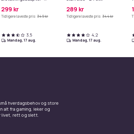
MagSafe Gen 2 - 45W
299 kr
289 kr
Tidligere laveste pris:
349 kr
Tidligere laveste pris:
344 kr
T
3,5
4,2
mandag, 17 aug.
mandag, 17 aug.
 små hverdagsbehov og store
n alt fra gaming, leker og
livet, rett og slett.