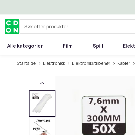
Hopp til hovedinnhold
Søk etter produkter
Alle kategorier
Film
Spill
Elek
Startside
Elektronikk
Elektronikktilbehør
Kabler