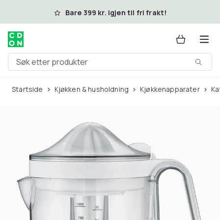
Hopp til hovedinnhold
Bare 399 kr. igjen til fri frakt!
Søk etter produkter
Startside
Kjøkken & husholdning
Kjøkkenapparater
K