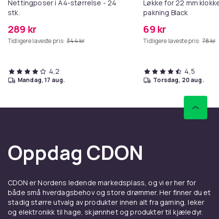
Nettingposer i A4-størrelse - 24
Løkke for 22 mm klokke
stk.
pakning Black
289 kr
69 kr
Tidligere laveste pris:
344 kr
Tidligere laveste pris:
78 kr
4,2
4,5
mandag, 17 aug.
torsdag, 20 aug.
Oppdag CDON
CDON er Nordens ledende markedsplass, og vi er her for
både små hverdagsbehov og store drømmer. Her finner du et
stadig større utvalg av produkter innen alt fra gaming, leker
og elektronikk til hage, skjønnhet og produkter til kjæledyr.