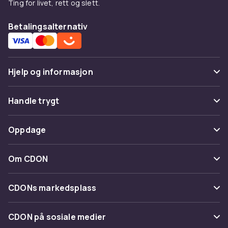
Ting for livet, rett og slett.
Betalingsalternativ
Hjelp og informasjon
Vanlige spørsmål
Handle trygt
Spor pakke
Betaling
Oppdage
Angre & returner her
Levering
Kategorier
Kontakt oss
Om CDON
Vilkår & policy
Varemerker
Om oss
Tilbakekallinger
CDONs markedsplass
Guider
Kundeanmeldelser
Merchant Help Center
CDON på sosiale medier
Jobbe på CDON