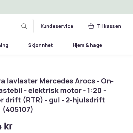
Kundeservice
Til kassen
ning
Skjønnhet
Hjem & hage
a lavlaster Mercedes Arocs - On-
astebil - elektrisk motor - 1:20 -
or drift (RTR) - gul - 2-hjulsdrift
 (405107)
 kr