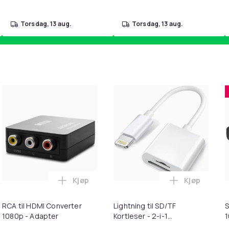
torsdag, 13 aug.
torsdag, 13 aug.
Kjøp
Kjøp
kurven
k - 27,5g - Dark Brown - Mørkebrun i handlekurven
Legg RCA til HDMI Converter 1080p - Adap
Legg Lightni
RCA til HDMI Converter
Lightning til SD/TF
S
1080p - Adapter
Kortleser - 2-i-1
Minnekortadapter til