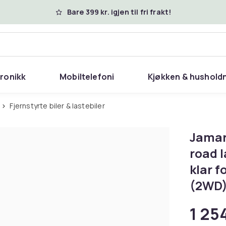
Bare 399 kr. igjen til fri frakt!
tronikk
Mobiltelefoni
Kjøkken & hushold
Fjernstyrte biler & lastebiler
Jamar
road l
klar f
(2WD)
1 254