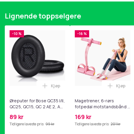
Lignende toppselgere
-10 %
-16 %
Kjøp
Kjøp
Legg Øreputer for Bose QC35 I/II, QC25
Legg Ma
Øreputer for Bose QC35 I/II,
Magetrener, 6-rørs
QC25, QC15, QC 2 AE 2, AE
fotpedal motstandsbånd -
2i, AE 2w, SoundTrue,
mage- og kjernetrening,
89 kr
169 kr
SoundLink Black
yoga og
Tidligere laveste pris:
99 kr
Tidligere laveste pris:
201 kr
hjemmegymnastikk Pink