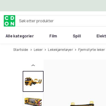
Hopp til hovedinnhold
Søk etter produkter
Alle kategorier
Film
Spill
Elek
Startside
Leker
Lekekjøretøyer
Fjernstyrte leker