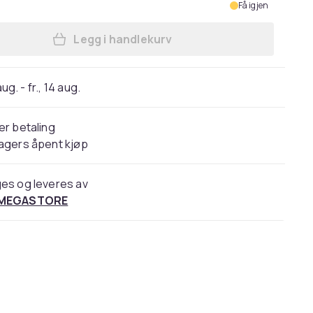
Få igjen
Legg i handlekurv
Legg Jamara lavlaster Mercedes Arocs
 aug. - fr., 14 aug.
er betaling
agers åpent kjøp
es og leveres av
 MEGASTORE