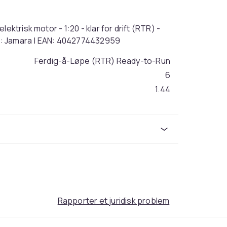
ektrisk motor - 1:20 - klar for drift (RTR) -
and: Jamara | EAN: 4042774432959
Ferdig-å-Løpe (RTR) Ready-to-Run
6
1.44
4ded955f-2b09-4a86-a5d3-dbd8178d060b
Rapporter et juridisk problem