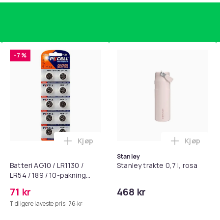
-7 %
Kjøp
Kjøp
, QC15, QC 2 AE 2, AE 2i, AE 2w, SoundTrue, SoundLink Black i 
getrener, 6-rørs fotpedal motstandsbånd - mage- og kjernetr
Legg Batteri AG10 / LR1130 / LR54 / 189 
Legg Stanl
Stanley
Batteri AG10 / LR1130 /
Stanley trakte 0,7 l, rosa
LR54 / 189 / 10-pakning
PKcell
71 kr
468 kr
Tidligere laveste pris:
76 kr