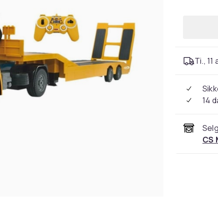
Ti., 11
Sikk
14 d
Selg
CS