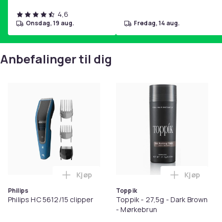
4,6
onsdag, 19 aug.
fredag, 14 aug.
Anbefalinger til dig
Kjøp
Kjøp
Legg Philips HC 5612/15 clipper i handle
Legg Toppi
Philips
Toppik
Philips HC 5612/15 clipper
Toppik - 27,5g - Dark Brown
- Mørkebrun