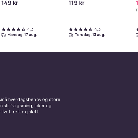
149 kr
119 kr
iPhone/iPad
T
4,3
4,3
mandag, 17 aug.
torsdag, 13 aug.
 små hverdagsbehov og store
n alt fra gaming, leker og
livet, rett og slett.