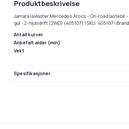
Produktbeskrivelse
Jamara lavlaster Mercedes Arocs - On-road lastebil - el
gul - 2-hjulsdrift (2WD) (405107) | SKU: 405107 | Br
Antall kurver
Anbefalt alder (min)
Vekt
Artikkel nr.
Produktsikkerhetsinformasjon
Spesifikasjoner