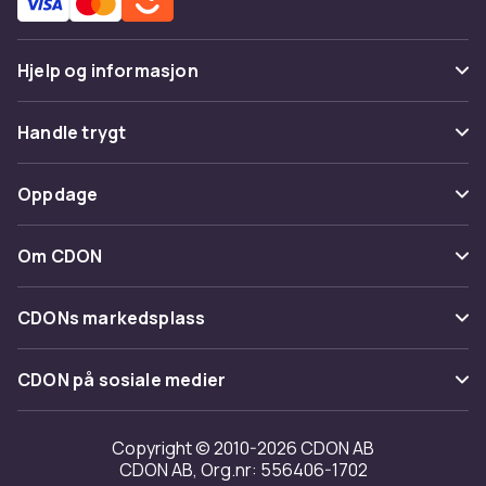
Hjelp og informasjon
Vanlige spørsmål
Handle trygt
Spor pakke
Betaling
Oppdage
Angre & returner her
Levering
Kategorier
Kontakt oss
Om CDON
Vilkår & policy
Varemerker
Om oss
Tilbakekallinger
CDONs markedsplass
Guider
Kundeanmeldelser
Merchant Help Center
CDON på sosiale medier
Jobbe på CDON
Investor relations
Copyright © 2010-2026 CDON AB
CDON AB, Org.nr: 556406-1702
Tilgjengelighet