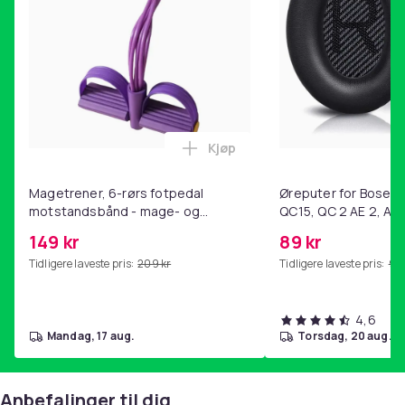
Vekt, gram
45
Artikkel nr.
2284a98c-01cf-5b53-99b3-d6ae5185491b
Produktsikkerhetsinformasjon
Kjøp
Legg Magetrener, 6-rørs fotp
Magetrener, 6-rørs fotpedal
Øreputer for Bose QC
motstandsbånd - mage- og
QC15, QC 2 AE 2, AE 
kjernetrening, yoga og
SoundTrue, SoundLin
149 kr
89 kr
hjemmegymnastikk Purple
Tidligere laveste pris:
209 kr
Tidligere laveste pris:
99 
4,6
mandag, 17 aug.
torsdag, 20 aug.
Anbefalinger til dig