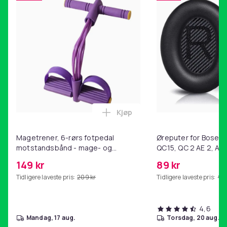
Vekt, gram
45
Artikkel nr.
ed34eec6-05f8-52a8-aa3d-79d622a61238
Produktsikkerhetsinformasjon
Kjøp
Legg Magetrener, 6-rørs fotp
Magetrener, 6-rørs fotpedal
Øreputer for Bose QC
motstandsbånd - mage- og
QC15, QC 2 AE 2, AE 
kjernetrening, yoga og
SoundTrue, SoundLin
149 kr
89 kr
hjemmegymnastikk Purple
Tidligere laveste pris:
209 kr
Tidligere laveste pris:
99 
4,6
mandag, 17 aug.
torsdag, 20 aug.