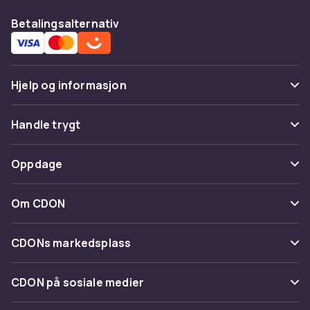
Betalingsalternativ
Hjelp og informasjon
Vanlige spørsmål
Handle trygt
Spor pakke
Betaling
Oppdage
Angre & returner her
Levering
Kategorier
Kontakt oss
Om CDON
Vilkår & policy
Varemerker
Om oss
Tilbakekallinger
CDONs markedsplass
Guider
Kundeanmeldelser
Merchant Help Center
CDON på sosiale medier
Jobbe på CDON