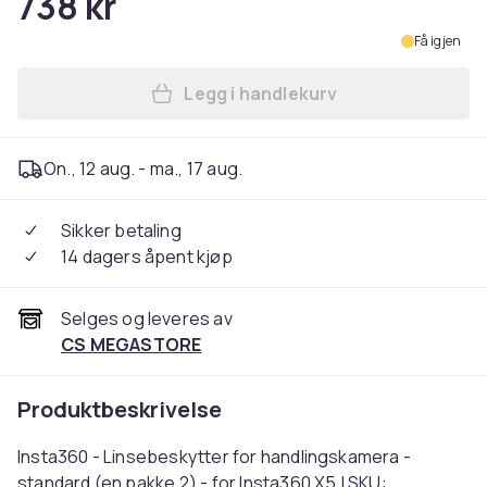
738 kr
Få igjen
Legg i handlekurv
Legg Insta360 - Linsebeskyt
On., 12 aug. - ma., 17 aug.
Sikker betaling
14 dagers åpent kjøp
Selges og leveres av
CS MEGASTORE
Produktbeskrivelse
Insta360 - Linsebeskytter for handlingskamera -
standard (en pakke 2) - for Insta360 X5 | SKU: