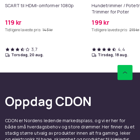
SCART til HDMI-omformer 1080p
Hundetrimmer / Potetr
Trimmer for Poter
119 kr
199 kr
Tidligere laveste pris:
143 kr
Tidligere laveste pris:
219 kr
3,7
4,4
torsdag, 20 aug.
tirsdag, 18 aug.
Oppdag CDON
CDON er Nordens ledende markedsplass, og vi er her for
både små hverdagsbehov og store drømmer. Her finner du et
stadig større utvalg av produkter innen alt fra gaming, leker
og elektronikk til hage, skjønnhet og produkter til kjæledyr.