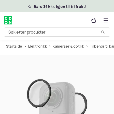
Hopp til hovedinnhold
Bare 399 kr. igjen til fri frakt!
Søk etter produkter
Startside
Elektronikk
Kameraer & optikk
Tilbehør til 