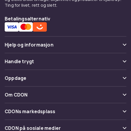
Ting for livet, rett og slett.
Betalingsalternativ
Hjelp og informasjon
Vanlige spørsmål
Handle trygt
Spor pakke
Betaling
Oppdage
Angre & returner her
Levering
Kategorier
Kontakt oss
Om CDON
Vilkår & policy
Varemerker
Om oss
Tilbakekallinger
CDONs markedsplass
Guider
Kundeanmeldelser
Merchant Help Center
CDON på sosiale medier