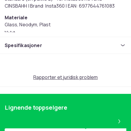
CINSBAHH | Brand: Insta360 | EAN: 6977644761083
Materiale
Glass, Neodym, Plast
Vekt
40
Spesifikasjoner
Artikkel nr.
6a51b684-06e0-5f43-b7e7-588a1f095351
Produktsikkerhetsinformasjon
Rapporter et juridisk problem
Lignende toppselgere
Pa