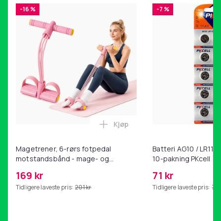
-16 %
-7 %
Kjøp
Legg Magetrener, 6-rørs fotp
Magetrener, 6-rørs fotpedal
Batteri AG10 / LR1130
motstandsbånd - mage- og
10-pakning PKcell
kjernetrening, yoga og
169 kr
71 kr
hjemmegymnastikk Pink
Tidligere laveste pris:
201 kr
Tidligere laveste pris:
76 