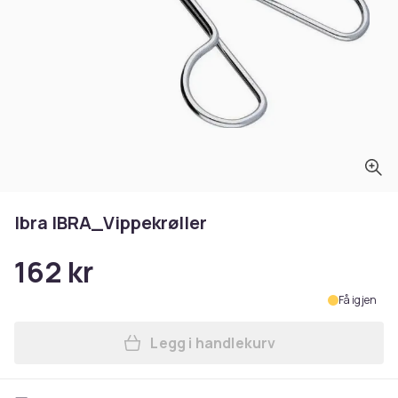
Ibra IBRA_Vippekrøller
162 kr
Få igjen
Legg i handlekurv
Legg Ibra IBRA_Vippekrøller