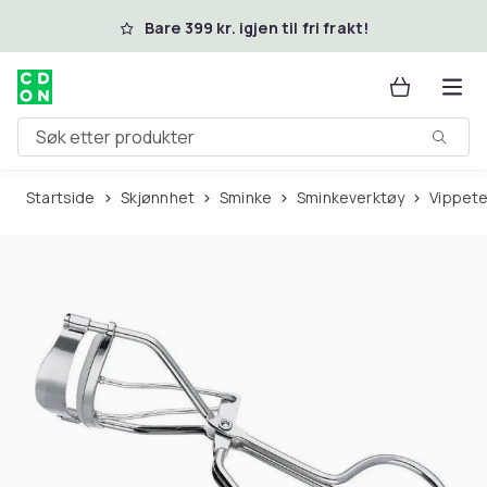
Hopp til hovedinnhold
Bare 399 kr. igjen til fri frakt!
Søk etter produkter
Startside
Skjønnhet
Sminke
Sminkeverktøy
Vippet