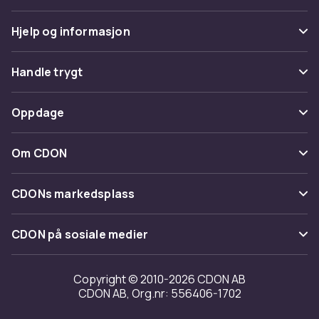
Hjelp og informasjon
Vanlige spørsmål
Handle trygt
Spor pakke
Betaling
Oppdage
Angre & returner her
Levering
Kategorier
Kontakt oss
Om CDON
Vilkår & policy
Varemerker
Om oss
Tilbakekallinger
CDONs markedsplass
Guider
Kundeanmeldelser
Merchant Help Center
CDON på sosiale medier
Jobbe på CDON
Investor relations
Copyright © 2010-2026 CDON AB
CDON AB, Org.nr: 556406-1702
Tilgjengelighet