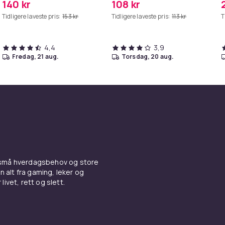
140 kr
108 kr
Tidligere laveste pris:
153 kr
Tidligere laveste pris:
113 kr
T
4,4
3,9
fredag, 21 aug.
torsdag, 20 aug.
 små hverdagsbehov og store
n alt fra gaming, leker og
livet, rett og slett.