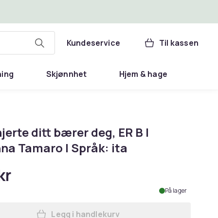
Kundeservice
Til kassen
ning
Skjønnhet
Hjem & hage
jerte ditt bærer deg, ER B |
na Tamaro | Språk: ita
kr
På lager
Legg i handlekurv