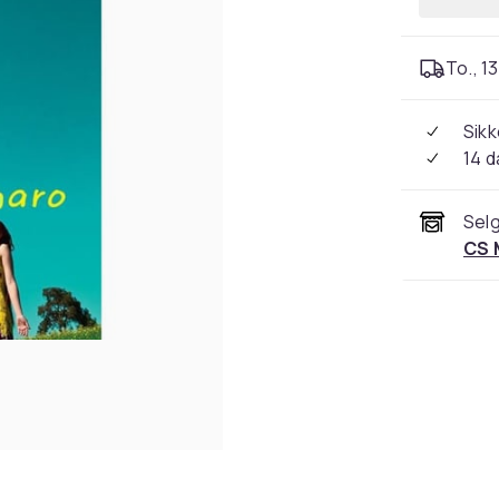
To., 13
Sikk
14 d
Selg
CS