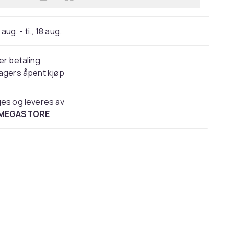
Legg Hvor hjerte ditt bærer deg, ER 
 aug. - ti., 18 aug.
er betaling
agers åpent kjøp
es og leveres av
 MEGASTORE