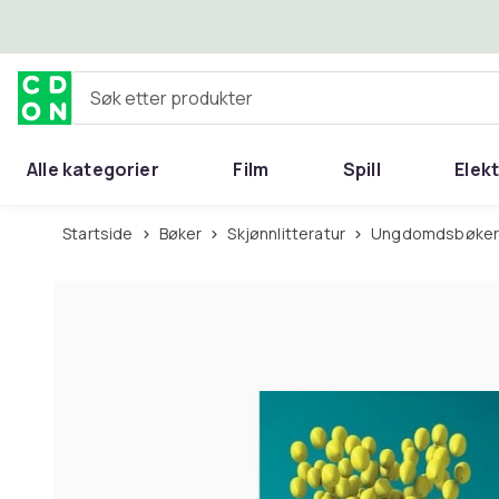
Hopp til hovedinnhold
Søk etter produkter
Alle kategorier
Film
Spill
Elek
Startside
Bøker
Skjønnlitteratur
Ungdomdsbøke