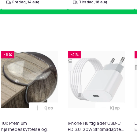
fredag, 14 aug.
tirsdag, 18 aug.
-8 %
-4 %
Kjøp
Kjøp
handlekurven
ter for 3M Peltor X1A-X5A Black i handlekurven
Legg 10x Premium hjørnebeskyttelse og ka
Legg iPhone
10x Premium
iPhone Hurtiglader USB-C
L
hjørnebeskyttelse og
PD 3.0. 20W Strømadapter
E
kantbeskyttelse for barn
+ Kabel
M