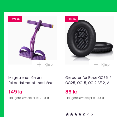
-29 %
-10 %
Kjøp
Kjøp
Legg Magetrener, 6-rørs fotpedal mot
Legg Øre
Magetrener, 6-rørs
Øreputer for Bose QC35 I/II,
fotpedal motstandsbånd -
QC25, QC15, QC 2 AE 2, AE
mage- og kjernetrening,
2i, AE 2w, SoundTrue,
149 kr
89 kr
yoga og
SoundLink Black
Tidligere laveste pris:
209 kr
Tidligere laveste pris:
99 kr
hjemmegymnastikk Purple
4,6