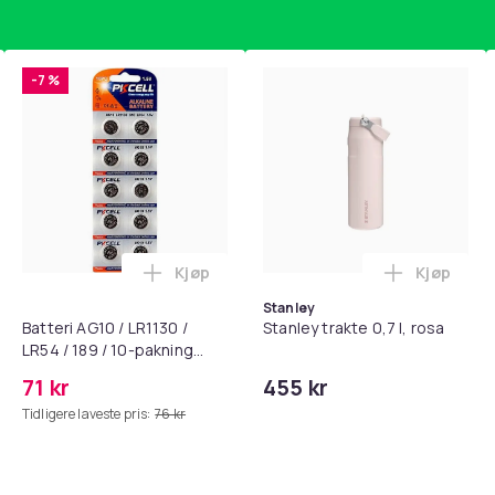
-7 %
Kjøp
Kjøp
standsbånd - mage- og kjernetrening, yoga og hjemmegymnast
puter for Bose QC35 I/II, QC25, QC15, QC 2 AE 2, AE 2i, AE 2w,
Legg Batteri AG10 / LR1130 / LR54 / 189 
Legg Stanl
Stanley
Batteri AG10 / LR1130 /
Stanley trakte 0,7 l, rosa
LR54 / 189 / 10-pakning
PKcell
71 kr
455 kr
Tidligere laveste pris:
76 kr