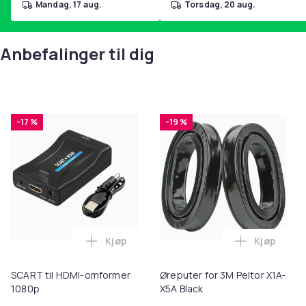
mandag, 17 aug.
torsdag, 20 aug.
Anbefalinger til dig
-17 %
-19 %
Kjøp
Kjøp
Legg SCART til HDMI-omformer 1080p i 
Legg Ørepu
SCART til HDMI-omformer
Øreputer for 3M Peltor X1A-
1080p
X5A Black