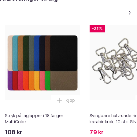
-23 %
Kjøp
Legg Stryk på laglapper i 18 far
Stryk på laglapper i 18 farger
Svingbare halvrunde r
MultiColor
karabinkrok, 10 stk. Sil
108 kr
79 kr