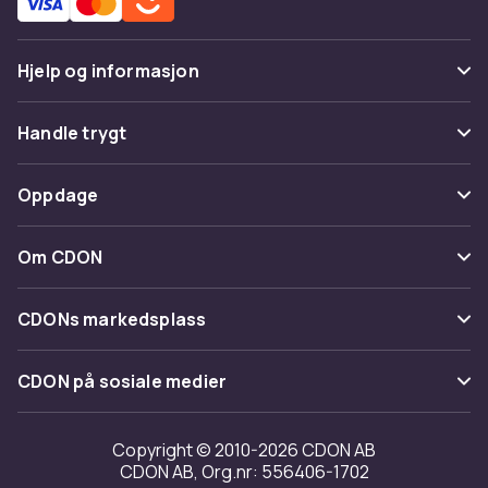
Hjelp og informasjon
Vanlige spørsmål
Handle trygt
Spor pakke
Betaling
Oppdage
Angre & returner her
Levering
Kategorier
Kontakt oss
Om CDON
Vilkår & policy
Varemerker
Om oss
Tilbakekallinger
CDONs markedsplass
Guider
Kundeanmeldelser
Merchant Help Center
CDON på sosiale medier
Jobbe på CDON
Investor relations
Copyright © 2010-2026 CDON AB
CDON AB, Org.nr: 556406-1702
Tilgjengelighet