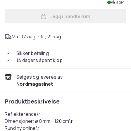
På lager
Legg i handlekurv
Legg Hundekobbel rundt 8 m
Ma., 17 aug. - fr., 21 aug.
Sikker betaling
14 dagers åpent kjøp
Selges og leveres av
Nordmagasinet
Produktbeskrivelse
Reflekterende\r
Dimensjoner: ø 8 mm - 120 cm\r
Rund nylonline\r