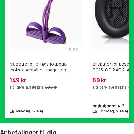
Kjøp
Legg Magetrener, 6-rørs fotp
Magetrener, 6-rørs fotpedal
Øreputer for Bose QC
motstandsbånd - mage- og
QC15, QC 2 AE 2, AE 
kjernetrening, yoga og
SoundTrue, SoundLin
149 kr
89 kr
hjemmegymnastikk Purple
Tidligere laveste pris:
209 kr
Tidligere laveste pris:
99 
4,6
mandag, 17 aug.
torsdag, 20 aug.
Anbefalinger til dig