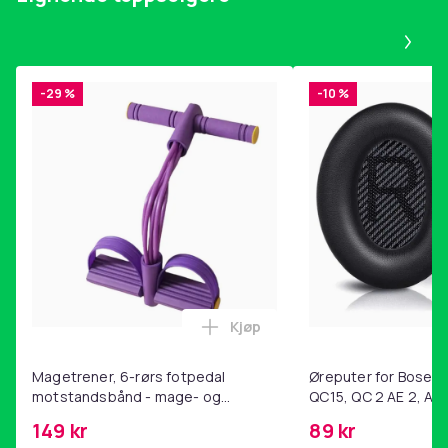
Pa
-29 %
-10 %
Kjøp
Legg Magetrener, 6-rørs fotp
Magetrener, 6-rørs fotpedal
Øreputer for Bose QC
motstandsbånd - mage- og
QC15, QC 2 AE 2, AE 
kjernetrening, yoga og
SoundTrue, SoundLin
149 kr
89 kr
hjemmegymnastikk Purple