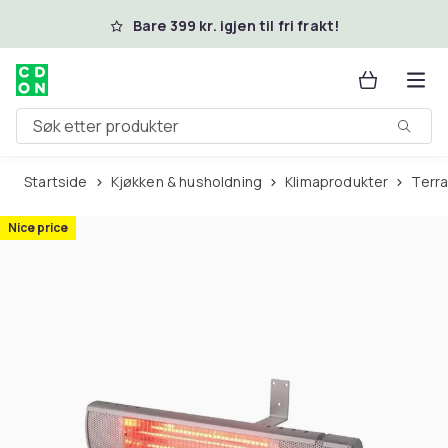
Hopp til hovedinnhold
Bare 399 kr. igjen til fri frakt!
Søk etter produkter
Startside
Kjøkken & husholdning
Klimaprodukter
Ter
Nice price