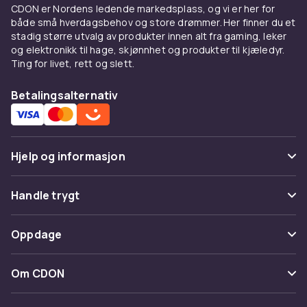
CDON er Nordens ledende markedsplass, og vi er her for
både små hverdagsbehov og store drømmer. Her finner du et
stadig større utvalg av produkter innen alt fra gaming, leker
og elektronikk til hage, skjønnhet og produkter til kjæledyr.
Ting for livet, rett og slett.
Betalingsalternativ
Hjelp og informasjon
Vanlige spørsmål
Handle trygt
Spor pakke
Betaling
Oppdage
Angre & returner her
Levering
Kategorier
Kontakt oss
Om CDON
Vilkår & policy
Varemerker
Om oss