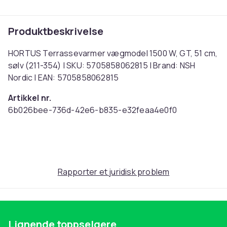
Produktbeskrivelse
HORTUS Terrassevarmer vægmodel 1500 W, GT, 51 cm,
sølv (211-354) | SKU: 5705858062815 | Brand: NSH
Nordic | EAN: 5705858062815
Artikkel nr.
6b026bee-736d-42e6-b835-e32feaa4e0f0
Produktsikkerhetsinformasjon
Rapporter et juridisk problem
Lignende toppselgere