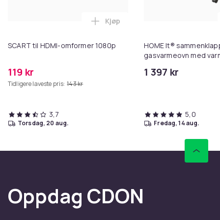
Kjøp
Legg SCART til HDMI-omformer 1
SCART til HDMI-omformer 1080p
HOME It® sammenklapp
gasvarmeovn med var
3 varmetrin 1,5/ 2,8 /4
119 kr
1 397 kr
Tidligere laveste pris:
143 kr
3,7
5,0
torsdag, 20 aug.
fredag, 14 aug.
Oppdag CDON