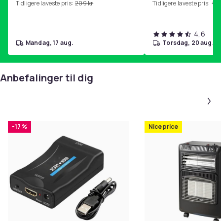
Tidligere laveste pris:
209 kr
Tidligere laveste pris:
99 
4,6
mandag, 17 aug.
torsdag, 20 aug.
Anbefalinger til dig
-17 %
Nice price