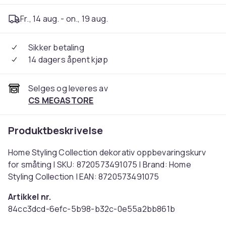
Fr., 14 aug. - on., 19 aug.
Sikker betaling
14 dagers åpent kjøp
Selges og leveres av
CS MEGASTORE
Produktbeskrivelse
Home Styling Collection dekorativ oppbevaringskurv
for småting | SKU: 8720573491075 | Brand: Home
Styling Collection | EAN: 8720573491075
Artikkel nr.
84cc3dcd-6efc-5b98-b32c-0e55a2bb861b