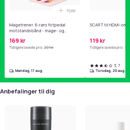
Kjøp
Legg Magetrener, 6-rørs fotp
Magetrener, 6-rørs fotpedal
SCART til HDMI-omf
motstandsbånd - mage- og
kjernetrening, yoga og
169 kr
119 kr
hjemmegymnastikk Pink
Tidligere laveste pris:
201 kr
Tidligere laveste pris:
143
3,7
mandag, 17 aug.
torsdag, 20 aug.
Anbefalinger til dig