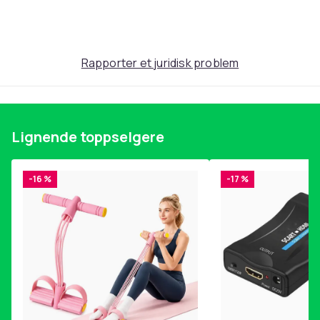
Produktsikkerhetsinformasjon
Rapporter et juridisk problem
Lignende toppselgere
-16 %
-17 %