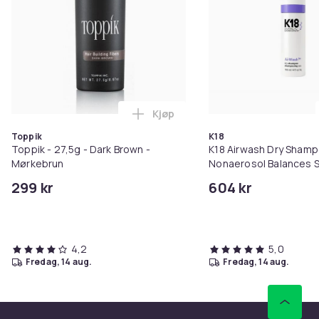
Kjøp
Legg Toppik - 27,5g - Dark Brow
Toppik
K18
Toppik - 27,5g - Dark Brown -
K18 Airwash Dry Sham
Mørkebrun
Nonaerosol Balances S
Controls Excess Oil
299 kr
604 kr
4,2
5,0
fredag, 14 aug.
fredag, 14 aug.