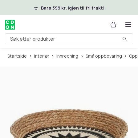
Hopp til hovedinnhold
Bare 399 kr. igjen til fri frakt!
Søk etter produkter
Startside
Interiør
Innredning
Små oppbevaring
Op