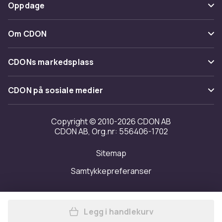
Betaling
Oppdage
Angre & returner her
Levering
Kategorier
Kontakt oss
Om CDON
Vilkår & policy
Varemerker
Om oss
Tilbakekallinger
CDONs markedsplass
Guider
Kundeanmeldelser
Merchant Help Center
CDON på sosiale medier
Jobbe på CDON
Investor relations
Copyright © 2010-2026 CDON AB
CDON AB, Org.nr: 556406-1702
Tilgjengelighet
Sitemap
Samtykkepreferanser
Legg i handlekurv
Legg Home Styling Collecti