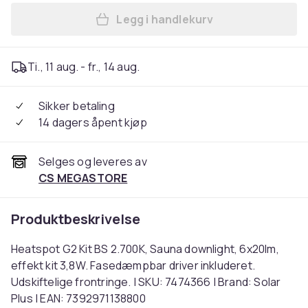
Legg i handlekurv
Legg Heatspot G2 Kit BS 2.7
Ti., 11 aug. - fr., 14 aug.
Sikker betaling
14 dagers åpent kjøp
Selges og leveres av
CS MEGASTORE
Produktbeskrivelse
Heatspot G2 Kit BS 2.700K, Sauna downlight, 6x20lm,
effekt kit 3,8W. Fasedæmpbar driver inkluderet.
Udskiftelige frontringe. | SKU: 7474366 | Brand: Solar
Plus | EAN: 7392971138800