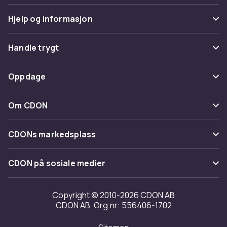
Hjelp og informasjon
Vanlige spørsmål
Handle trygt
Spor pakke
Betaling
Oppdage
Angre & returner her
Levering
Kategorier
Kontakt oss
Om CDON
Vilkår & policy
Varemerker
Om oss
Tilbakekallinger
CDONs markedsplass
Guider
Kundeanmeldelser
Merchant Help Center
CDON på sosiale medier
Jobbe på CDON
Investor relations
Copyright © 2010-2026 CDON AB
CDON AB, Org.nr: 556406-1702
Tilgjengelighet