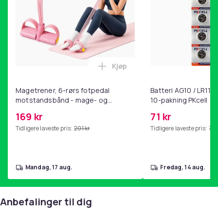
Kjøp
Legg Magetrener, 6-rørs fotp
Magetrener, 6-rørs fotpedal
Batteri AG10 / LR1130
motstandsbånd - mage- og
10-pakning PKcell
kjernetrening, yoga og
169 kr
71 kr
hjemmegymnastikk Pink
Tidligere laveste pris:
201 kr
Tidligere laveste pris:
76 
mandag, 17 aug.
fredag, 14 aug.
Anbefalinger til dig