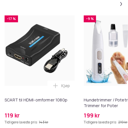
-17 %
-9 %
Kjøp
Legg SCART til HDMI-omformer 1
SCART til HDMI-omformer 1080p
Hundetrimmer / Potetr
Trimmer for Poter
119 kr
199 kr
Tidligere laveste pris:
143 kr
Tidligere laveste pris:
219 kr