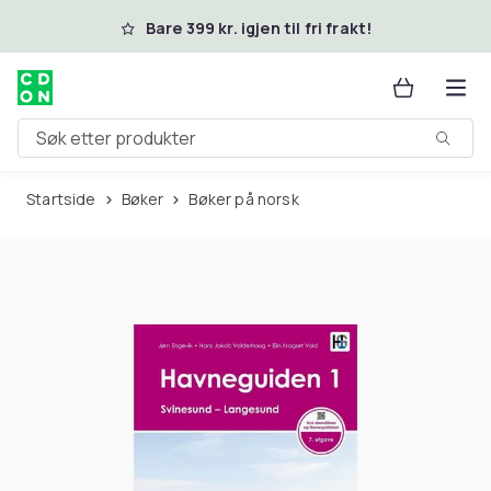
Hopp til hovedinnhold
Bare 399 kr. igjen til fri frakt!
Søk etter produkter
Startside
Bøker
Bøker på norsk