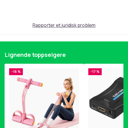
Produktsikkerhetsinformasjon
Rapporter et juridisk problem
Lignende toppselgere
-16 %
-17 %