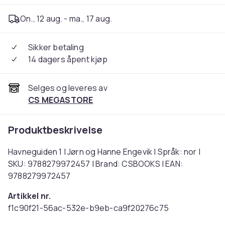
On., 12 aug. - ma., 17 aug.
Sikker betaling
14 dagers åpent kjøp
Selges og leveres av
CS MEGASTORE
Produktbeskrivelse
Havneguiden 1 | Jørn og Hanne Engevik | Språk: nor |
SKU: 9788279972457 | Brand: CSBOOKS | EAN:
9788279972457
Artikkel nr.
f1c90f21-56ac-532e-b9eb-ca9f20276c75