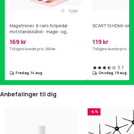
Kjøp
Legg Magetrener, 6-rørs fotp
Magetrener, 6-rørs fotpedal
SCART til HDMI-omf
motstandsbånd - mage- og
kjernetrening, yoga og
169 kr
119 kr
hjemmegymnastikk Pink
Tidligere laveste pris:
201 kr
Tidligere laveste pris:
143
3,7
fredag, 14 aug.
onsdag, 19 aug.
Anbefalinger til dig
-6 %