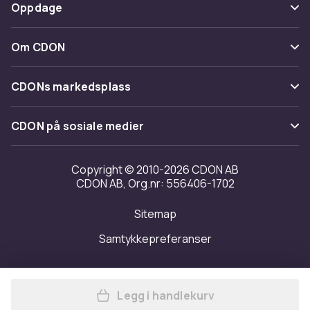
Betaling
Oppdage
Angre & returner her
Levering
Kategorier
Kontakt oss
Om CDON
Vilkår & policy
Varemerker
Om oss
Tilbakekallinger
CDONs markedsplass
Guider
Kundeanmeldelser
Merchant Help Center
CDON på sosiale medier
Jobbe på CDON
Investor relations
Copyright © 2010-2026 CDON AB
CDON AB, Org.nr: 556406-1702
Tilgjengelighet
Sitemap
Samtykkepreferanser
Legg i handlekurv
Legg Havneguiden 1 | Jørn o