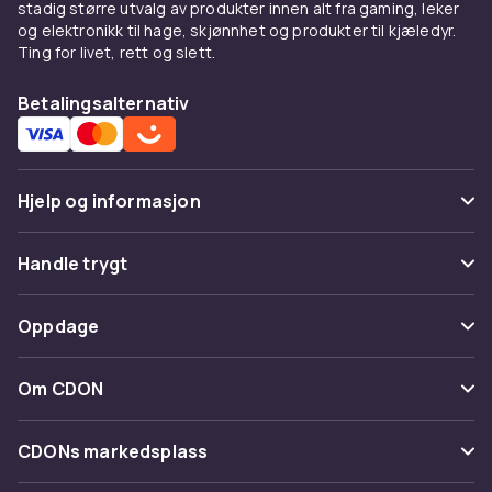
stadig større utvalg av produkter innen alt fra gaming, leker
og elektronikk til hage, skjønnhet og produkter til kjæledyr.
Ting for livet, rett og slett.
Betalingsalternativ
Hjelp og informasjon
Vanlige spørsmål
Handle trygt
Spor pakke
Betaling
Oppdage
Angre & returner her
Levering
Kategorier
Kontakt oss
Om CDON
Vilkår & policy
Varemerker
Om oss
Tilbakekallinger
CDONs markedsplass
Guider
Kundeanmeldelser