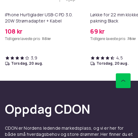
Legg iPhone Hurtiglader USB-C 
iPhone Hurtiglader USB-C PD 3.0.
Løkke for 22 mm klokke
20W Strømadapter + Kabel
pakning Black
108 kr
69 kr
Tidligere laveste pris:
113 kr
Tidligere laveste pris:
78 kr
3,9
4,5
torsdag, 20 aug.
torsdag, 20 aug.
Oppdag CDON
CDON er Nordens ledende markedsplass, og vi er her for
både små hverdagsbehov og store drømmer. Her finner du et