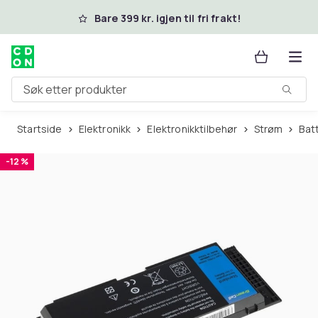
Hopp til hovedinnhold
Bare 399 kr. igjen til fri frakt!
Søk etter produkter
Startside
Elektronikk
Elektronikktilbehør
Strøm
Bat
-12 %