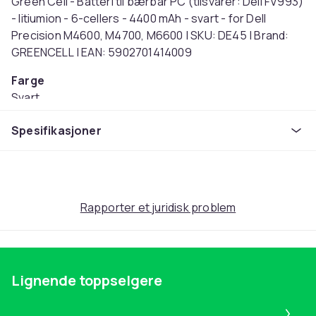
Green Cell - Batteri til bærbar PC (tilsvarer: Dell FV993)
- litiumion - 6-cellers - 4400 mAh - svart - for Dell
Precision M4600, M4700, M6600 | SKU: DE45 | Brand:
GREENCELL | EAN: 5902701414009
Farge
Svart
Artikkel nr.
Spesifikasjoner
77176a8e-274c-4e5a-802f-5178df937a3f
Produktsikkerhetsinformasjon
Rapporter et juridisk problem
Lignende toppselgere
Pa