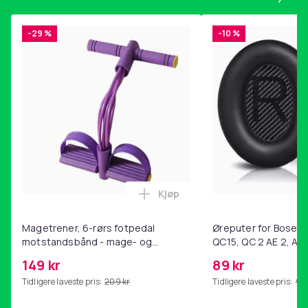
-29 %
-10 %
Kjøp
Legg Magetrener, 6-rørs fotp
Magetrener, 6-rørs fotpedal
Øreputer for Bose QC
motstandsbånd - mage- og
QC15, QC 2 AE 2, AE 
kjernetrening, yoga og
SoundTrue, SoundLin
149 kr
89 kr
hjemmegymnastikk Purple
Tidligere laveste pris:
209 kr
Tidligere laveste pris:
99 