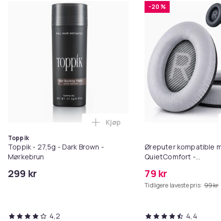
-20 %
Kjøp
Legg Toppik - 27,5g - Dark Brow
Toppik
Toppik - 27,5g - Dark Brown -
Øreputer kompatible 
Mørkebrun
QuietComfort -
QC35/QC25/QC15/AE2 
299 kr
79 kr
Tidligere laveste pris:
99 kr
4,2
4,4