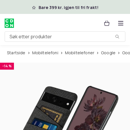
Hopp til hovedinnhold
Bare 399 kr. igjen til fri frakt!
Søk etter produkter
Startside
Mobiltelefoni
Mobiltelefoner
Google
Go
-14 %