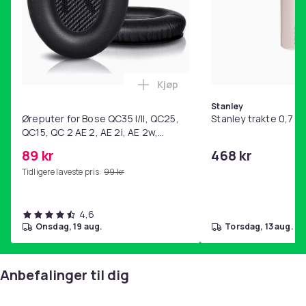
Produktsikkerhetsinformasjon
Kjøp
Legg Øreputer for Bose QC35 I/
Stanley
Øreputer for Bose QC35 I/II, QC25,
Stanley trakte 0,7 l,
QC15, QC 2 AE 2, AE 2i, AE 2w,
SoundTrue, SoundLink Black
89 kr
468 kr
Tidligere laveste pris:
99 kr
4,6
onsdag, 19 aug.
torsdag, 13 aug.
Anbefalinger til dig