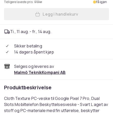
Tidligere laveste pris:
173 kr
Få igjen
Legg i handlekurv
Legg Google Pixel 7 Pro - d
Ti., 11 aug. - fr., 14 aug.
Sikker betaling
14 dagers åpent kjøp
Selges og leveres av
Malmö TeknikKompani AB
Produktbeskrivelse
Cloth Texture PC-veske til Google Pixel 7 Pro, Dual
Slots Mobiltelefon Beskyttelsesveske - Svart L aget av
stoff og PC-materiale med fin utførelse, beskytter