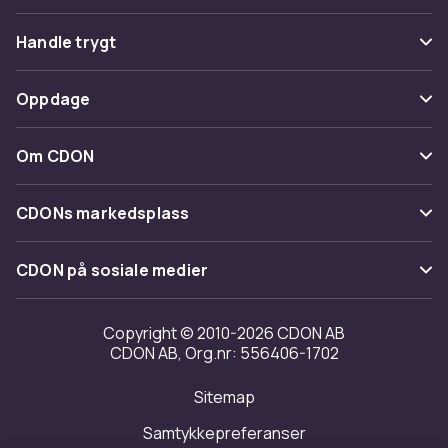
Vanlige spørsmål
Handle trygt
Spor pakke
Betaling
Oppdage
Angre & returner her
Levering
Kategorier
Kontakt oss
Om CDON
Vilkår & policy
Varemerker
Om oss
Tilbakekallinger
CDONs markedsplass
Guider
Kundeanmeldelser
Merchant Help Center
CDON på sosiale medier
Jobbe på CDON
Investor relations
Copyright © 2010-2026 CDON AB
CDON AB, Org.nr: 556406-1702
Tilgjengelighet
Sitemap
Samtykkepreferanser