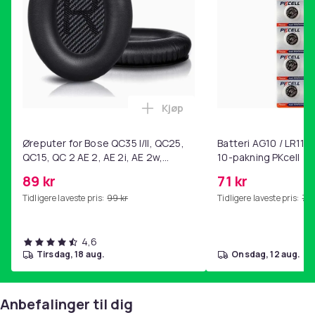
Kjøp
Legg Øreputer for Bose QC35 I/
Øreputer for Bose QC35 I/II, QC25,
Batteri AG10 / LR1130
QC15, QC 2 AE 2, AE 2i, AE 2w,
10-pakning PKcell
SoundTrue, SoundLink Black
89 kr
71 kr
Tidligere laveste pris:
99 kr
Tidligere laveste pris:
76 
4,6
tirsdag, 18 aug.
onsdag, 12 aug.
Anbefalinger til dig