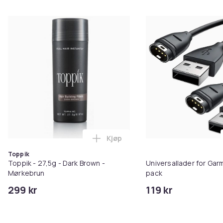
Kjøp
Legg Toppik - 27,5g - Dark Brow
Toppik
Toppik - 27,5g - Dark Brown -
Universallader for Garm
Mørkebrun
pack
299 kr
119 kr