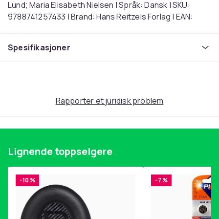
Lund; Maria Elisabeth Nielsen | Språk: Dansk | SKU:
9788741257433 | Brand: Hans Reitzels Forlag | EAN:
9788741257433
Spesifikasjoner
Artikkel nr.
8760cf6a-096f-4964-a55c-851bcf76d7ef
Produktsikkerhetsinformasjon
Rapporter et juridisk problem
Lignende toppselgere
-10 %
-7 %