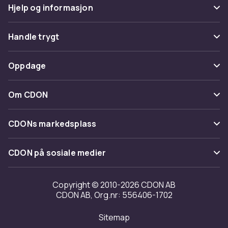
Hjelp og informasjon
Vanlige spørsmål
Handle trygt
Spor pakke
Betaling
Oppdage
Angre & returner her
Levering
Kategorier
Kontakt oss
Om CDON
Vilkår & policy
Varemerker
Om oss
Tilbakekallinger
CDONs markedsplass
Guider
Kundeanmeldelser
Merchant Help Center
CDON på sosiale medier
Jobbe på CDON
Investor relations
Copyright © 2010-2026 CDON AB
CDON AB, Org.nr: 556406-1702
Tilgjengelighet
Sitemap