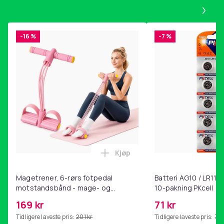
Pa
-16 %
-7 %
Kjøp
Legg Magetrener, 6-rørs fotp
Magetrener, 6-rørs fotpedal
Batteri AG10 / LR1130
motstandsbånd - mage- og
10-pakning PKcell
kjernetrening, yoga og
169 kr
71 kr
hjemmegymnastikk Pink
Tidligere laveste pris:
201 kr
Tidligere laveste pris:
76 