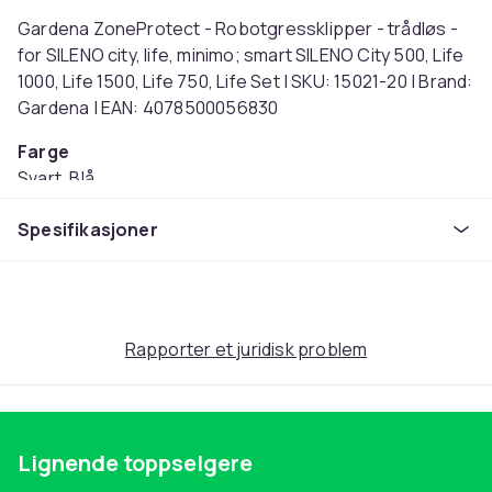
Gardena ZoneProtect - Robotgressklipper - trådløs -
for SILENO city, life, minimo; smart SILENO City 500, Life
1000, Life 1500, Life 750, Life Set | SKU: 15021-20 | Brand:
Gardena | EAN: 4078500056830
Farge
Svart, Blå
Artikkel nr.
Spesifikasjoner
1010e72c-a3e8-46ae-8f10-5a76440da1c3
Produktsikkerhetsinformasjon
Rapporter et juridisk problem
Lignende toppselgere