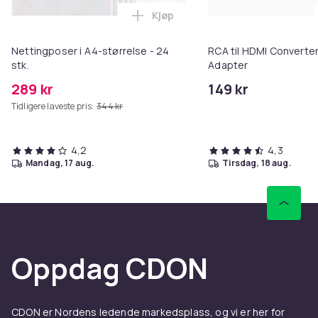
Kjøp
Legg Nettingposer i A4-størrelse
Nettingposer i A4-størrelse - 24
RCA til HDMI Converter
stk.
Adapter
289 kr
149 kr
Tidligere laveste pris:
344 kr
4,2
4,3
mandag, 17 aug.
tirsdag, 18 aug.
Oppdag CDON
CDON er Nordens ledende markedsplass, og vi er her for