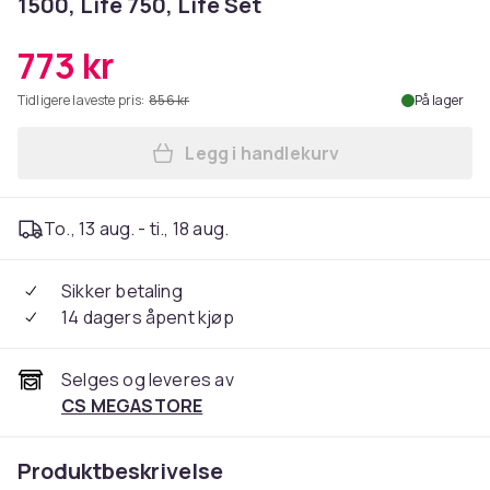
1500, Life 750, Life Set
773 kr
Tidligere laveste pris:
856 kr
På lager
Legg i handlekurv
Legg Gardena ZoneProtect - R
To., 13 aug. - ti., 18 aug.
Sikker betaling
14 dagers åpent kjøp
Selges og leveres av
CS MEGASTORE
Produktbeskrivelse