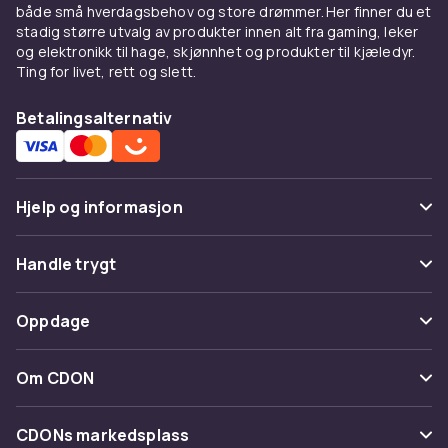
både små hverdagsbehov og store drømmer. Her finner du et
stadig større utvalg av produkter innen alt fra gaming, leker
og elektronikk til hage, skjønnhet og produkter til kjæledyr.
Ting for livet, rett og slett.
Betalingsalternativ
Hjelp og informasjon
Vanlige spørsmål
Handle trygt
Spor pakke
Betaling
Oppdage
Angre & returner her
Levering
Kategorier
Kontakt oss
Om CDON
Vilkår & policy
Varemerker
Om oss
Tilbakekallinger
CDONs markedsplass