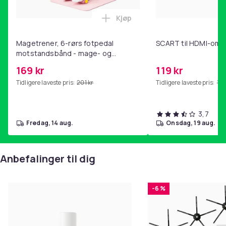
Kjøp
Legg Magetrener, 6-rørs fotp
Magetrener, 6-rørs fotpedal
SCART til HDMI-omf
motstandsbånd - mage- og
kjernetrening, yoga og
169 kr
119 kr
hjemmegymnastikk Pink
Tidligere laveste pris:
201 kr
Tidligere laveste pris:
143
3,7
fredag, 14 aug.
onsdag, 19 aug.
Anbefalinger til dig
-6 %