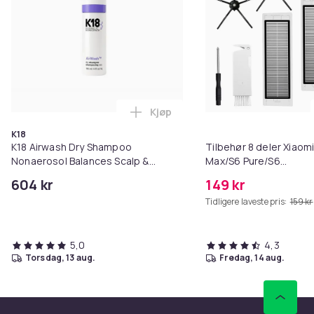
Kjøp
Legg K18 Airwash Dry Shampoo No
K18
K18 Airwash Dry Shampoo
Tilbehør 8 deler Xiaom
Nonaerosol Balances Scalp &
Max/S6 Pure/S6
Controls Excess Oil
MAXV/S50/S51/S55/S5
604 kr
149 kr
Tidligere laveste pris:
159 kr
5,0
4,3
torsdag, 13 aug.
fredag, 14 aug.