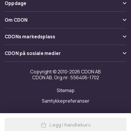
Betaling
Oppdage
Angre & returner her
Levering
Kategorier
Kontakt oss
Om CDON
Vilkår & policy
Varemerker
Om oss
Tilbakekallinger
CDONs markedsplass
Guider
Kundeanmeldelser
Merchant Help Center
CDON på sosiale medier
Jobbe på CDON
Investor relations
Copyright © 2010-2026 CDON AB
CDON AB, Org.nr: 556406-1702
Tilgjengelighet
Sitemap
Samtykkepreferanser
Legg i handlekurv
Legg FM-sender Extra Digita