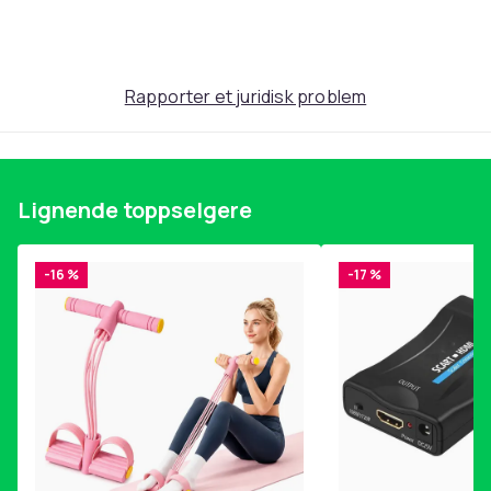
Produktsikkerhetsinformasjon
Rapporter et juridisk problem
Lignende toppselgere
-16 %
-17 %