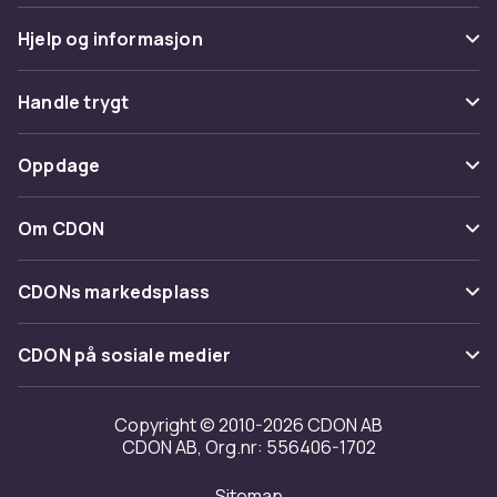
Hjelp og informasjon
Vanlige spørsmål
Handle trygt
Spor pakke
Betaling
Oppdage
Angre & returner her
Levering
Kategorier
Kontakt oss
Om CDON
Vilkår & policy
Varemerker
Om oss
Tilbakekallinger
CDONs markedsplass
Guider
Kundeanmeldelser
Merchant Help Center
CDON på sosiale medier
Jobbe på CDON
Investor relations
Copyright © 2010-2026 CDON AB
CDON AB, Org.nr: 556406-1702
Tilgjengelighet
Sitemap