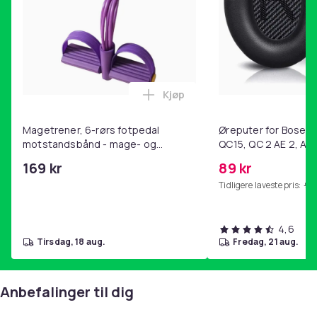
Kjøp
Legg Magetrener, 6-rørs fotp
Magetrener, 6-rørs fotpedal
Øreputer for Bose QC
motstandsbånd - mage- og
QC15, QC 2 AE 2, AE 
kjernetrening, yoga og
SoundTrue, SoundLin
169 kr
89 kr
hjemmegymnastikk Purple
Tidligere laveste pris:
99 
4,6
tirsdag, 18 aug.
fredag, 21 aug.
Anbefalinger til dig