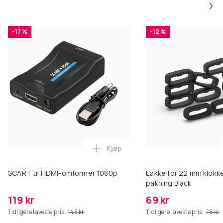
-17 %
-12 %
Kjøp
Legg SCART til HDMI-omformer 1
SCART til HDMI-omformer 1080p
Løkke for 22 mm klokke
pakning Black
119 kr
69 kr
Tidligere laveste pris:
143 kr
Tidligere laveste pris:
78 kr