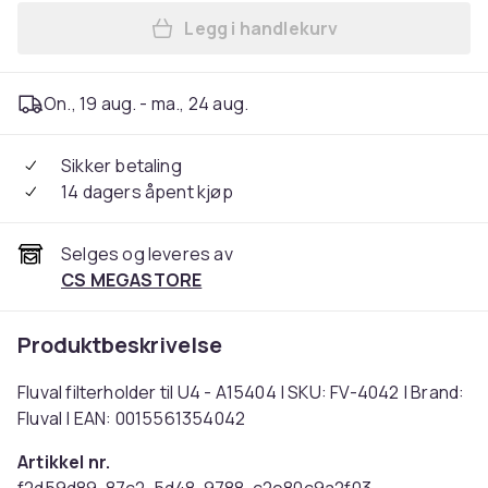
Legg i handlekurv
Legg Fluval filterholder til 
On., 19 aug. - ma., 24 aug.
Sikker betaling
14 dagers åpent kjøp
Selges og leveres av
CS MEGASTORE
Produktbeskrivelse
Fluval filterholder til U4 - A15404 | SKU: FV-4042 | Brand:
Fluval | EAN: 0015561354042
Artikkel nr.