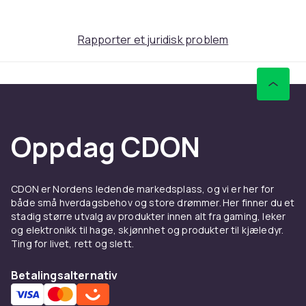
Spor
:
1. Gånglåt
Rapporter et juridisk problem
2. Tysta Finskan
3. Gunnars Dilemma
4. Bengans Vals
5. Bosses Låt
6. Räva
7. Upsala Gård
Oppdag CDON
8. Musik Från Liljevalchs
9. Mr. Beautiful
10. Collage Från Konserthuset
CDON er Nordens ledende markedsplass, og vi er her for
11. Gulan (Short Version)
både små hverdagsbehov og store drømmer. Her finner du et
stadig større utvalg av produkter innen alt fra gaming, leker
og elektronikk til hage, skjønnhet og produkter til kjæledyr.
Enheter i pakken
: 1
Ting for livet, rett og slett.
Artikkel nr.
Betalingsalternativ
ff7bcb4c-98bc-473b-bde7-3fa2411bede5