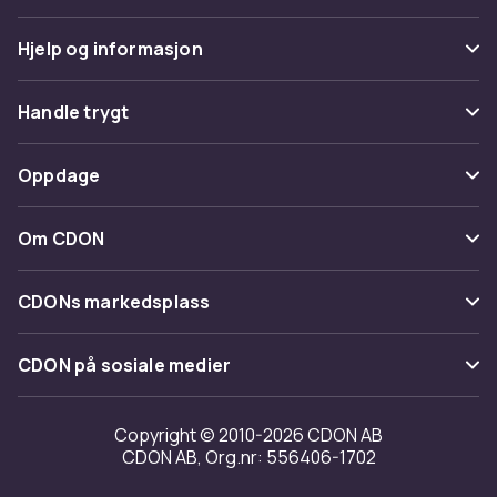
Produktsikkerhetsinformasjon
Hjelp og informasjon
Vanlige spørsmål
Handle trygt
Spor pakke
Betaling
Oppdage
Angre & returner her
Levering
Kategorier
Kontakt oss
Om CDON
Vilkår & policy
Varemerker
Om oss
Tilbakekallinger
CDONs markedsplass
Guider
Kundeanmeldelser
Merchant Help Center
CDON på sosiale medier
Jobbe på CDON
Investor relations
Copyright © 2010-2026 CDON AB
CDON AB, Org.nr: 556406-1702
Tilgjengelighet