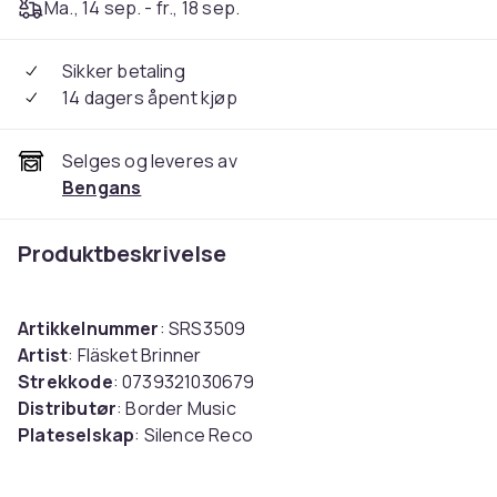
Ma., 14 sep. - fr., 18 sep.
Sikker betaling
14 dagers åpent kjøp
Selges og leveres av
Bengans
Produktbeskrivelse
Artikkelnummer
: SRS3509
Artist
: Fläsket Brinner
Strekkode
: 0739321030679
Distributør
: Border Music
Plateselskap
: Silence Reco
Media
: LP
Utgivelsesdato
: 2024-05-17