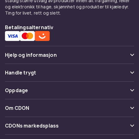
stadig større utvalg av produkter innen alt fra gaming, leker
og elektronikk til hage, skjønnhet og produkter til kjæledyr.
Ting for livet, rett og slett.
Betalingsalternativ
Hjelp og informasjon
Vanlige spørsmål
Handle trygt
Spor pakke
Betaling
Oppdage
Angre & returner her
Levering
Kategorier
Kontakt oss
Om CDON
Vilkår & policy
Varemerker
Om oss
Tilbakekallinger
CDONs markedsplass
Guider
Kundeanmeldelser