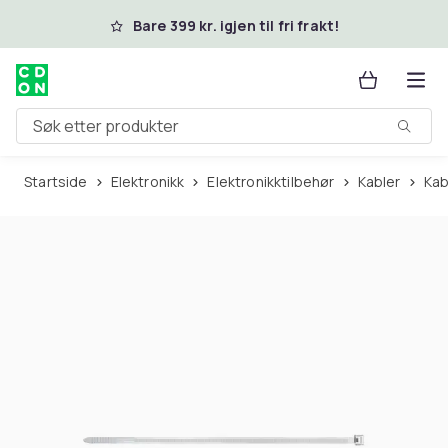
Hopp til hovedinnhold
Bare 399 kr. igjen til fri frakt!
Søk etter produkter
Startside
Elektronikk
Elektronikktilbehør
Kabler
Ka