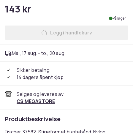
143 kr
På lager
Legg i handlekurv
Legg Fischer 37582, Stigefo
Ma., 17 aug. - to., 20 aug.
Sikker betaling
14 dagers åpent kjøp
Selges og leveres av
CS MEGASTORE
Produktbeskrivelse
Fischer 37582, Stigeformet buntebånd, Nylon,