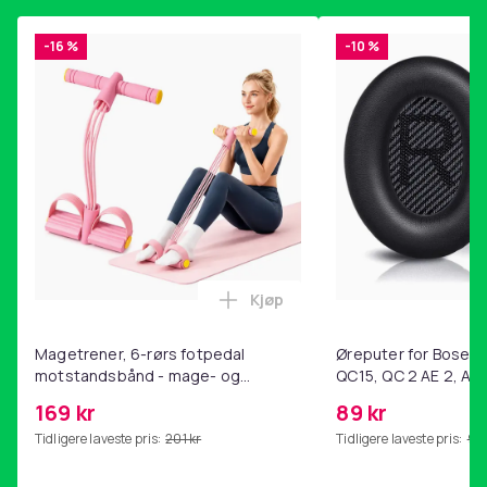
-16 %
-10 %
Kjøp
Legg Magetrener, 6-rørs fotp
Magetrener, 6-rørs fotpedal
Øreputer for Bose QC
motstandsbånd - mage- og
QC15, QC 2 AE 2, AE 
kjernetrening, yoga og
SoundTrue, SoundLin
169 kr
89 kr
hjemmegymnastikk Pink
Tidligere laveste pris:
201 kr
Tidligere laveste pris:
99 