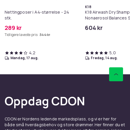
Legg Nettingposer i A4-størrelse
K18
Nettingposer i A4-størrelse - 24
K18 Airwash Dry Sham
stk.
Nonaerosol Balances S
Controls Excess Oil
289 kr
604 kr
Tidligere laveste pris:
344 kr
4,2
5,0
mandag, 17 aug.
fredag, 14 aug.
Oppdag CDON
CDON er Nordens ledende markedsplass, og vi er her for
både små hverdagsbehov og store drømmer. Her finner du et