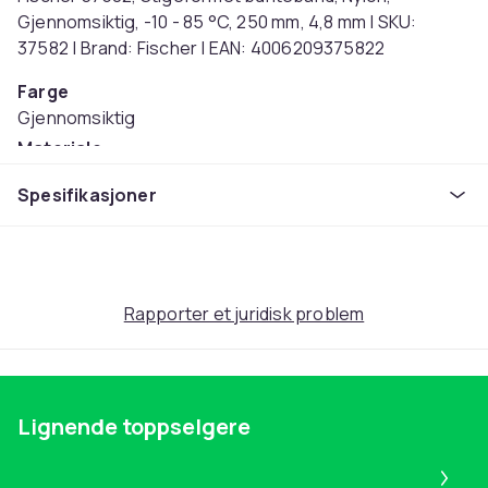
Gjennomsiktig, -10 - 85 °C, 250 mm, 4,8 mm | SKU:
37582 | Brand: Fischer | EAN: 4006209375822
Farge
Gjennomsiktig
Materiale
Nylon
Spesifikasjoner
Artikkel nr.
147490b7-2223-4a95-8502-2d3a671410b0
Produktsikkerhetsinformasjon
Rapporter et juridisk problem
Lignende toppselgere
Pa