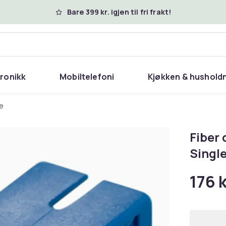
Bare 399 kr. igjen til fri frakt!
tronikk
Mobiltelefoni
Kjøkken & hushold
e
Fiber 
Singl
176 k