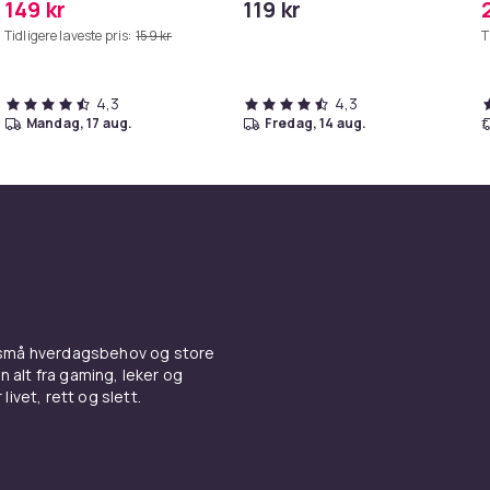
149 kr
119 kr
MAXV/S50/S51/S55/S5/S60/S65/S6
iPhone/iPad
Tidligere laveste pris:
159 kr
T
4,3
4,3
mandag, 17 aug.
fredag, 14 aug.
 små hverdagsbehov og store
n alt fra gaming, leker og
livet, rett og slett.