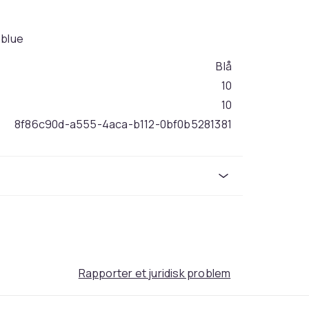
 blue
Blå
10
10
8f86c90d-a555-4aca-b112-0bf0b5281381
Rapporter et juridisk problem