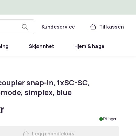
Kundeservice
Til kassen
ning
Skjønnhet
Hjem & hage
coupler snap-in, 1xSC-SC,
emode, simplex, blue
r
På lager
Legg i handlekurv