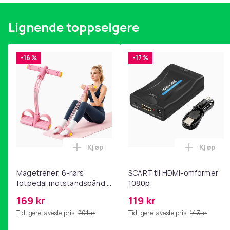
Lignende toppselgere
-16 %
-17 %
Kjøp
Kjøp
Legg Magetrener, 6-rørs fotpedal mot
Legg SC
Magetrener, 6-rørs
SCART til HDMI-omformer
fotpedal motstandsbånd -
1080p
mage- og kjernetrening,
169 kr
119 kr
yoga og
Tidligere laveste pris:
201 kr
Tidligere laveste pris:
143 kr
hjemmegymnastikk Pink