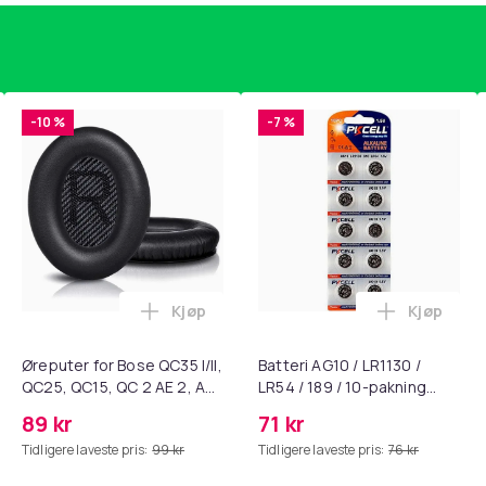
-10 %
-7 %
Kjøp
Kjøp
standsbånd - mage- og kjernetrening, yoga og hjemmegymnast
ART til HDMI-omformer 1080p i handlekurven
Legg Øreputer for Bose QC35 I/II, QC25, 
Legg Batte
Øreputer for Bose QC35 I/II,
Batteri AG10 / LR1130 /
QC25, QC15, QC 2 AE 2, AE
LR54 / 189 / 10-pakning
2i, AE 2w, SoundTrue,
PKcell
89 kr
71 kr
SoundLink Black
Tidligere laveste pris:
99 kr
Tidligere laveste pris:
76 kr