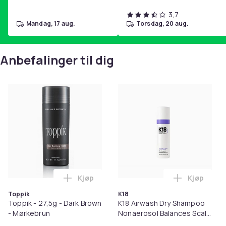
3,7
mandag, 17 aug.
torsdag, 20 aug.
Anbefalinger til dig
Kjøp
Kjøp
Legg Toppik - 27,5g - Dark Brown - Mørk
Legg K18 A
Toppik
K18
Toppik - 27,5g - Dark Brown
K18 Airwash Dry Shampoo
- Mørkebrun
Nonaerosol Balances Scalp
& Controls Excess Oil