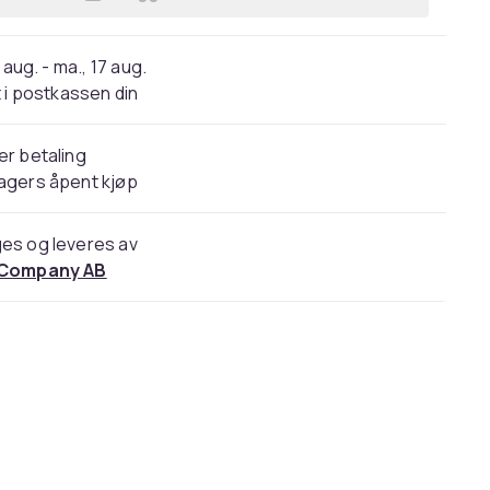
Legg Fiber coupler snap-in, 1xSC-SC
 aug. - ma., 17 aug.
 i postkassen din
er betaling
agers åpent kjøp
es og leveres av
 Company AB