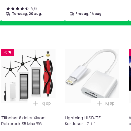
4,6
torsdag, 20 aug.
fredag, 14 aug.
-6 %
Kjøp
Kjøp
ebrun i handlekurven
irwash Dry Shampoo Nonaerosol Balances Scalp & Controls Exc
Legg Tilbehør 8 deler Xiaomi Roborock S
Legg Lightni
Tilbehør 8 deler Xiaomi
Lightning til SD/TF
A
Roborock S5 Max/S6
Kortleser - 2-i-1
p
Pure/S6
Minnekortadapter til
S