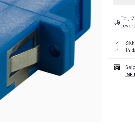
To., 13
Levert
Sikk
14 d
Selg
INF