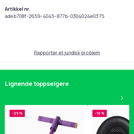
Artikkel nr.
adeb708f-2659-4045-877b-0304024e0375
Produktsikkerhetsinformasjon
Rapporter et juridisk problem
Lignende toppselgere
Pa
-29 %
-10 %