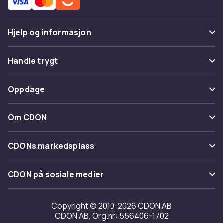
Hjelp og informasjon
Vanlige spørsmål
Handle trygt
Spor pakke
Betaling
Oppdage
Angre & returner her
Levering
Kategorier
Kontakt oss
Om CDON
Vilkår & policy
Varemerker
Om oss
Tilbakekallinger
CDONs markedsplass
Guider
Kundeanmeldelser
Merchant Help Center
CDON på sosiale medier
Jobbe på CDON
Investor relations
Copyright © 2010-2026 CDON AB
CDON AB, Org.nr: 556406-1702
Tilgjengelighet