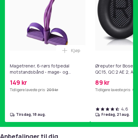
Kjøp
Legg Magetrener, 6-rørs fotp
Magetrener, 6-rørs fotpedal
Øreputer for Bose QC
motstandsbånd - mage- og
QC15, QC 2 AE 2, AE 
kjernetrening, yoga og
SoundTrue, SoundLin
149 kr
89 kr
hjemmegymnastikk Purple
Tidligere laveste pris:
209 kr
Tidligere laveste pris:
99 
4,6
tirsdag, 18 aug.
fredag, 21 aug.
Anbefalinger til dig