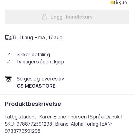
Få igjen
Legg i handlekurv
Legg Fattig student | Karen
Ti., 11 aug. - ma., 17 aug.
Sikker betaling
14 dagers åpent kjøp
Selges og leveres av
CS MEGASTORE
Produktbeskrivelse
Fattig student | Karen Elene Thorsen | Språk: Dansk |
SKU: 9788772391298 | Brand: Alpha Forlag | EAN:
9788772391298