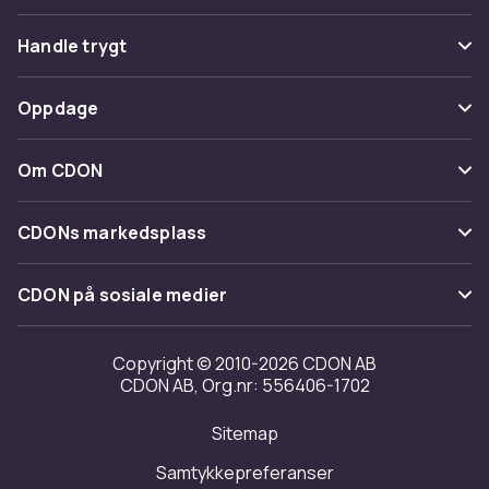
Vanlige spørsmål
Handle trygt
Spor pakke
Betaling
Oppdage
Angre & returner her
Levering
Kategorier
Kontakt oss
Om CDON
Vilkår & policy
Varemerker
Om oss
Tilbakekallinger
CDONs markedsplass
Guider
Kundeanmeldelser
Merchant Help Center
CDON på sosiale medier
Jobbe på CDON
Investor relations
Copyright © 2010-2026 CDON AB
CDON AB, Org.nr: 556406-1702
Tilgjengelighet
Sitemap
Samtykkepreferanser