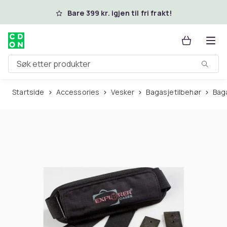
Hopp til hovedinnhold
Bare 399 kr. igjen til fri frakt!
Søk etter produkter
Startside
Accessories
Vesker
Bagasjetilbehør
Ba