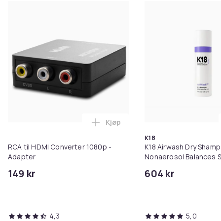
Kjøp
Legg RCA til HDMI Converter 108
K18
RCA til HDMI Converter 1080p -
K18 Airwash Dry Sham
Adapter
Nonaerosol Balances S
Controls Excess Oil
149 kr
604 kr
4,3
5,0