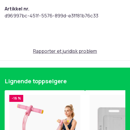
Artikkel nr.
d96997bc-451f-5576-899d-e3ff81b76c33
Produktsikkerhetsinformasjon
Rapporter et juridisk problem
Lignende toppselgere
-16 %