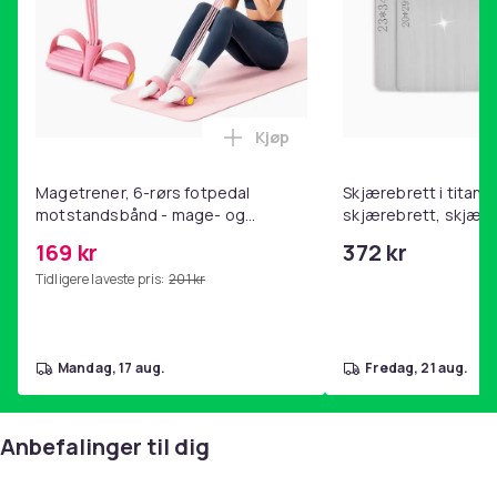
Kjøp
Legg Magetrener, 6-rørs fotp
Magetrener, 6-rørs fotpedal
Skjærebrett i titan, 
motstandsbånd - mage- og
skjærebrett, skjæreb
kjernetrening, yoga og
stål, BPA-fri (2 stk.)
169 kr
372 kr
hjemmegymnastikk Pink
Tidligere laveste pris:
201 kr
mandag, 17 aug.
fredag, 21 aug.
Anbefalinger til dig