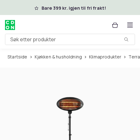
Hopp til hovedinnhold
Bare 399 kr. igjen til fri frakt!
Søk etter produkter
Startside
Kjøkken & husholdning
Klimaprodukter
Ter