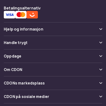
Betalingsalternativ
Hjelp og informasjon
Vanlige spørsmål
Handle trygt
Spor pakke
Betaling
Oppdage
Angre & returner her
Levering
Kategorier
Kontakt oss
Om CDON
Vilkår & policy
Varemerker
Om oss
Tilbakekallinger
CDONs markedsplass
Guider
Kundeanmeldelser
Merchant Help Center
CDON på sosiale medier
Jobbe på CDON