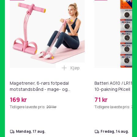
Kjøp
Legg Magetrener, 6-rørs fotp
Magetrener, 6-rørs fotpedal
Batteri AG10 / LR1130
motstandsbånd - mage- og
10-pakning PKcell
kjernetrening, yoga og
169 kr
71 kr
hjemmegymnastikk Pink
Tidligere laveste pris:
201 kr
Tidligere laveste pris:
76 
mandag, 17 aug.
fredag, 14 aug.