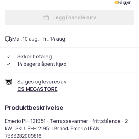
Få igjen
Legg i handlekurv
Legg Emerio PH-121951 - Ter
Ma., 10 aug. - fr., 14 aug.
Sikker betaling
14 dagers åpent kjøp
Selges og leveres av
CS MEGASTORE
Produktbeskrivelse
Emerio PH-121951 - Terrassevarmer - frittstående - 2
kW | SKU: PH-121951 | Brand: Emerio | EAN:
7333282009816