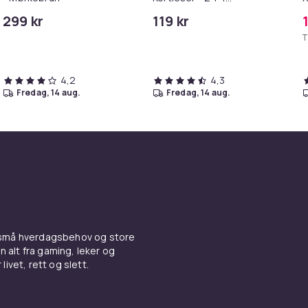
Minnekortadapter til
299 kr
119 kr
iPhone/iPad
T
4,2
4,3
fredag, 14 aug.
fredag, 14 aug.
 små hverdagsbehov og store
n alt fra gaming, leker og
livet, rett og slett.