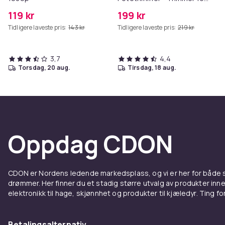
Poter
119 kr
199 kr
Tidligere laveste pris:
143 kr
Tidligere laveste pris:
219 kr
3,7
4,4
torsdag, 20 aug.
tirsdag, 18 aug.
Oppdag CDON
CDON er Nordens ledende markedsplass, og vi er her for både
drømmer. Her finner du et stadig større utvalg av produkter inne
elektronikk til hage, skjønnhet og produkter til kjæledyr. Ting for 
Betalingsalternativ