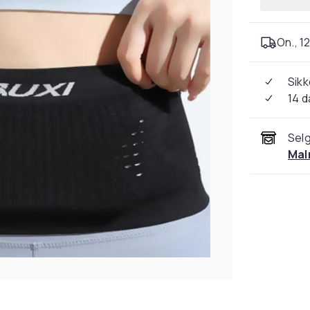
On., 12
Sikk
14 d
Selg
Mal