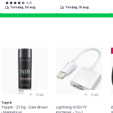
4,6
torsdag, 20 aug.
tirsdag, 18 aug.
Kjøp
Kjøp
handlekurven
etrimmer / Potetrimmer - Trimmer for Poter i handlekurven
Legg Toppik - 27,5g - Dark Brown - Mørkeb
Legg Lightni
Toppik
Toppik - 27,5g - Dark Brown
Lightning til SD/TF
Ø
- Mørkebrun
Kortleser - 2-i-1
X