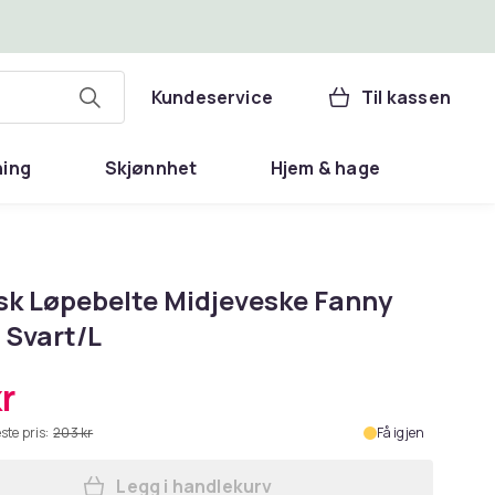
Kundeservice
Til kassen
ning
Skjønnhet
Hjem & hage
isk Løpebelte Midjeveske Fanny
 Svart/L
r
ste pris:
203 kr
Få igjen
Legg i handlekurv