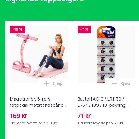
-16 %
-7 %
Kjøp
Kjøp
Legg Magetrener, 6-rørs fotpedal mot
Legg Bat
Magetrener, 6-rørs
Batteri AG10 / LR1130 /
fotpedal motstandsbånd -
LR54 / 189 / 10-pakning
mage- og kjernetrening,
PKcell
169 kr
71 kr
yoga og
Tidligere laveste pris:
201 kr
Tidligere laveste pris:
76 kr
hjemmegymnastikk Pink