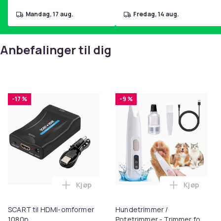
mandag, 17 aug.
fredag, 14 aug.
Anbefalinger til dig
-17 %
-9 %
Kjøp
Kjøp
Legg SCART til HDMI-omformer 1080p i 
Legg Hund
SCART til HDMI-omformer
Hundetrimmer /
1080p
Potetrimmer - Trimmer for