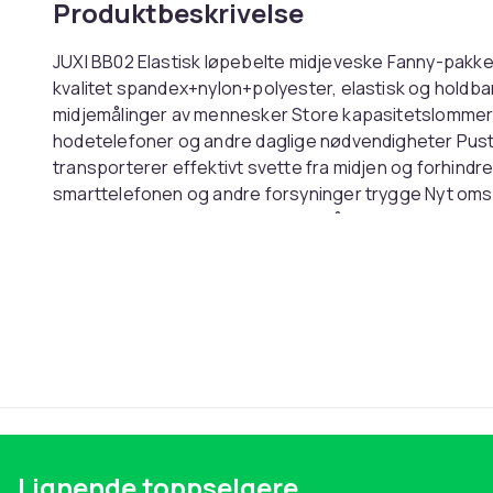
Produktbeskrivelse
JUXI BB02 Elastisk løpebelte midjeveske Fanny-pakke 
kvalitet spandex+nylon+polyester, elastisk og holdbar 
midjemålinger av mennesker Store kapasitetslommer h
hodetelefoner og andre daglige nødvendigheter Pus
transporterer effektivt svette fra midjen og forhind
smarttelefonen og andre forsyninger trygge Nyt omso
treningsstudioaktiviteter ree og hånd
fri Den er lett, bare 69g, ingen belastning på kroppen
ikke inkludert
Farge
Vekt, gram
Artikkel nr.
Produktsikkerhetsinformasjon
Lignende toppselgere