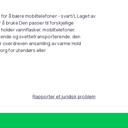
for å bære mobiltelefoner - svart/L Laget av
å bruke Den passer til forskjellige
older vannflasker, mobiltelefoner,
tende og svettetransporterende, den
rer overdreven ansamling av varme Hold
rg for utendørs eller
 din Pakken inkluderer: 1 x midjepose Annet
Black
100
Rapporter et juridisk problem
57bafa80-282c-5a58-9bd7-c7ca72eded76