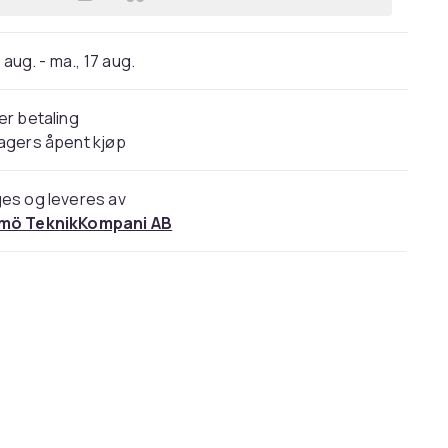
Legg Elastisk Løpebelte Midjeveske
 aug. - ma., 17 aug.
er betaling
agers åpent kjøp
es og leveres av
mö TeknikKompani AB