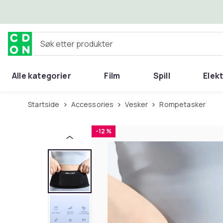
Hopp til hovedinnhold
Søk etter produkter
Alle kategorier
Film
Spill
Elek
Startside
Accessories
Vesker
Rompetasker
-12 %