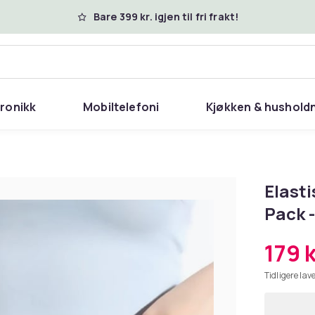
Bare 399 kr. igjen til fri frakt!
tronikk
Mobiltelefoni
Kjøkken & hushold
Elast
Pack -
179 k
Tidligere lave