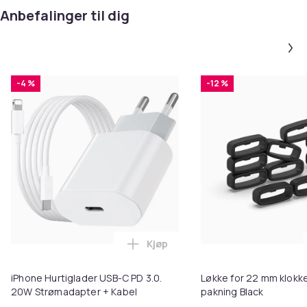
Anbefalinger til dig
-4 %
-12 %
Kjøp
Legg iPhone Hurtiglader USB-C 
iPhone Hurtiglader USB-C PD 3.0.
Løkke for 22 mm klokke
20W Strømadapter + Kabel
pakning Black