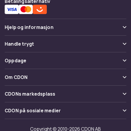
Betalingsalternativ
Hjelp og informasjon
Vanlige spørsmål
Handle trygt
Spor pakke
Betaling
Oppdage
Angre & returner her
Levering
Kategorier
Kontakt oss
Om CDON
Vilkår & policy
Varemerker
Om oss
Tilbakekallinger
CDONs markedsplass
Guider
Kundeanmeldelser
Merchant Help Center
CDON på sosiale medier
Jobbe på CDON
Investor relations
Copyright © 2010-2026 CDON AB