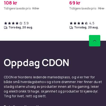
108 kr
69 kr
Tidligere laveste pris:
113 kr
Tidligere laveste pris:
78 kr
3,9
4,5
torsdag, 20 aug.
torsdag, 20 aug.
Oppdag CDON
CDON er Nordens ledende markedsplass, og vi er her for
både små hverdagsbehov og store drømmer. Her finner du et
stadig større utvalg av produkter innen alt fra gaming, leker
og elektronikk til hage, skjønnhet og produkter til kjæledyr.
Ting for livet, rett og slett.