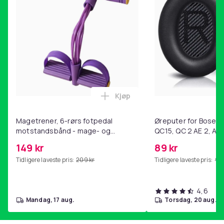
Kjøp
Legg Magetrener, 6-rørs fotp
Magetrener, 6-rørs fotpedal
Øreputer for Bose QC
motstandsbånd - mage- og
QC15, QC 2 AE 2, AE 
kjernetrening, yoga og
SoundTrue, SoundLin
149 kr
89 kr
hjemmegymnastikk Purple
Tidligere laveste pris:
209 kr
Tidligere laveste pris:
99 
4,6
mandag, 17 aug.
torsdag, 20 aug.