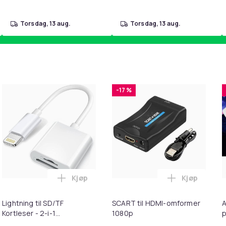
torsdag, 13 aug.
torsdag, 13 aug.
-17 %
Kjøp
Kjøp
ebrun i handlekurven
il HDMI Converter 1080p - Adapter i handlekurven
Legg Lightning til SD/TF Kortleser - 2-i-1
Legg SCART 
Lightning til SD/TF
SCART til HDMI-omformer
A
Kortleser - 2-i-1
1080p
p
Minnekortadapter til
S