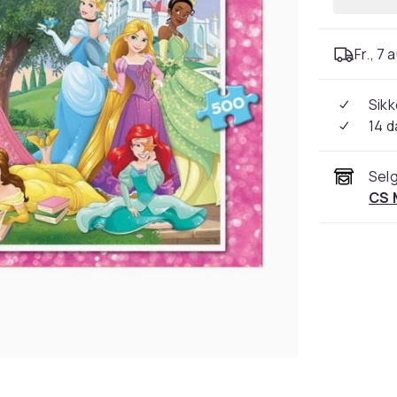
Fr., 7 
Sikk
14 d
Selg
CS