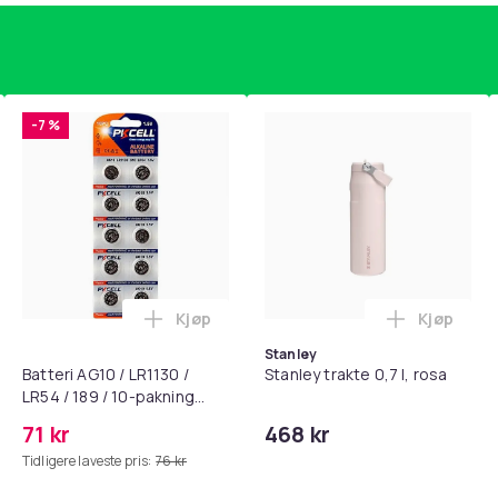
-7 %
Kjøp
Kjøp
, QC15, QC 2 AE 2, AE 2i, AE 2w, SoundTrue, SoundLink Black i 
getrener, 6-rørs fotpedal motstandsbånd - mage- og kjernetr
Legg Batteri AG10 / LR1130 / LR54 / 189 
Legg Stanl
Stanley
Batteri AG10 / LR1130 /
Stanley trakte 0,7 l, rosa
LR54 / 189 / 10-pakning
PKcell
71 kr
468 kr
Tidligere laveste pris:
76 kr