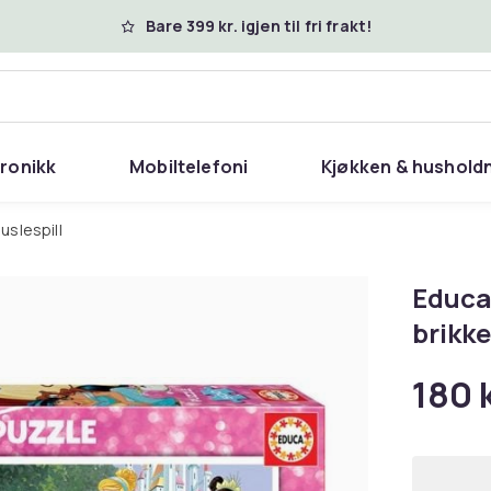
Bare 399 kr. igjen til fri frakt!
tronikk
Mobiltelefoni
Kjøkken & hushold
uslespill
Educa
brikke
180 