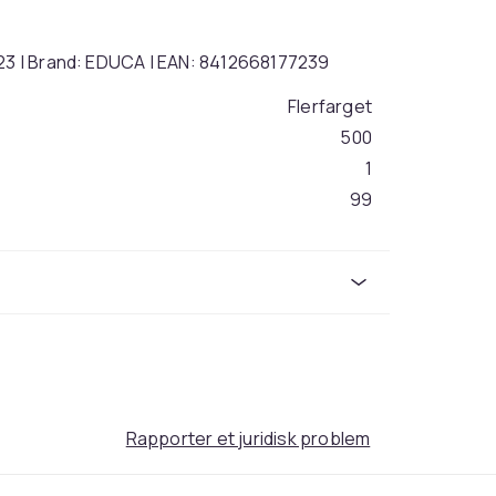
723 | Brand: EDUCA | EAN: 8412668177239
Flerfarget
500
1
99
10
455
bd9b63cd-6416-4cbe-b950-12e2ad008a44
Rapporter et juridisk problem