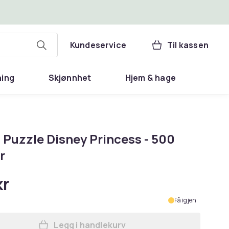
Kundeservice
Til kassen
ning
Skjønnhet
Hjem & hage
 Puzzle Disney Princess - 500
r
kr
Få igjen
Legg i handlekurv