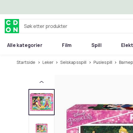
Hopp til hovedinnhold
Søk etter produkter
Alle kategorier
Film
Spill
Elek
Startside
Leker
Selskapsspill
Puslespill
Barnep