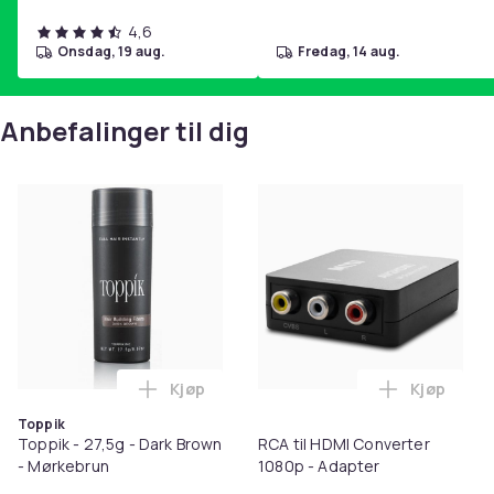
4,6
onsdag, 19 aug.
fredag, 14 aug.
Anbefalinger til dig
Kjøp
Kjøp
Legg Toppik - 27,5g - Dark Brown - Mørk
Legg RCA t
Toppik
Toppik - 27,5g - Dark Brown
RCA til HDMI Converter
- Mørkebrun
1080p - Adapter