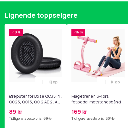
Lignende toppselgere
-10 %
-16 %
Kjøp
Kjøp
Legg Øreputer for Bose QC35 I/II, QC25
Legg Ma
Øreputer for Bose QC35 I/II,
Magetrener, 6-rørs
QC25, QC15, QC 2 AE 2, AE
fotpedal motstandsbånd -
2i, AE 2w, SoundTrue,
mage- og kjernetrening,
89 kr
169 kr
SoundLink Black
yoga og
Tidligere laveste pris:
99 kr
Tidligere laveste pris:
201 kr
hjemmegymnastikk Pink