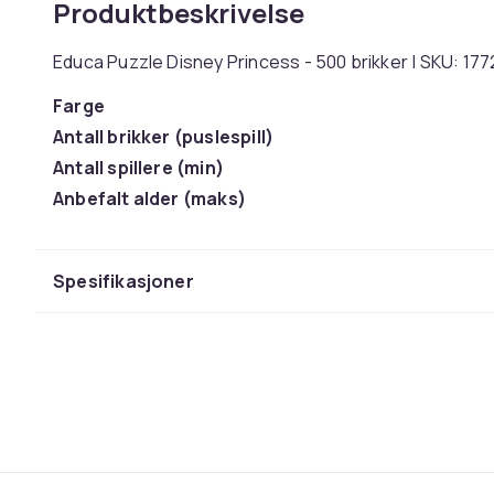
Produktbeskrivelse
Educa Puzzle Disney Princess - 500 brikker | SKU: 17
Farge
Antall brikker (puslespill)
Antall spillere (min)
Anbefalt alder (maks)
Anbefalt alder (min)
Vekt
Spesifikasjoner
Artikkel nr.
Produktsikkerhetsinformasjon