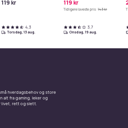
119 kr
119 kr
iPhone/iPad
Tidligere laveste pris:
143 kr
T
4,3
3,7
torsdag, 13 aug.
onsdag, 19 aug.
 små hverdagsbehov og store
n alt fra gaming, leker og
livet, rett og slett.