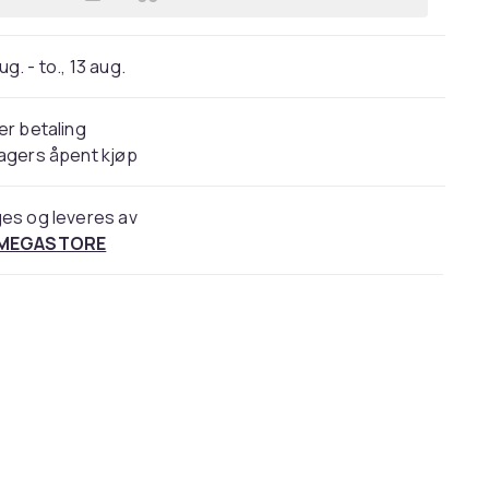
Legg Educa Puzzle Disney Princess -
aug. - to., 13 aug.
er betaling
agers åpent kjøp
es og leveres av
 MEGASTORE