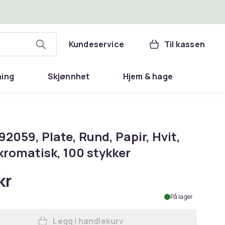
Kundeservice
Til kassen
ning
Skjønnhet
Hjem & hage
92059, Plate, Rund, Papir, Hvit,
romatisk, 100 stykker
kr
På lager
Legg i handlekurv