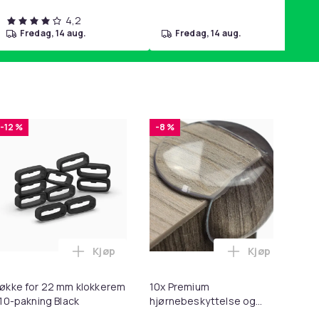
4,2
fredag, 14 aug.
fredag, 14 aug.
-12 %
-8 %
Kjøp
Kjøp
2 - Grå i handlekurven
 Minnekortadapter til iPhone/iPad i handlekurven
til HDMI-omformer 1080p i handlekurven
Legg Løkke for 22 mm klokkerem i 10-paknin
Legg 10x Prem
økke for 22 mm klokkerem
10x Premium
Ers
 10-pakning Black
hjørnebeskyttelse og
Sp
kantbeskyttelse for barn