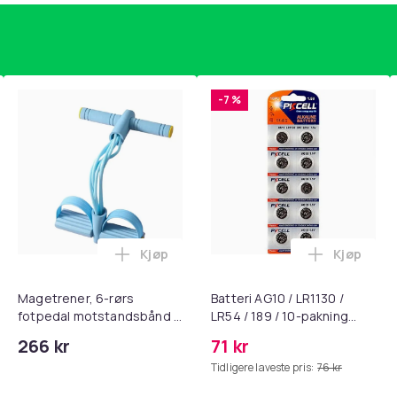
-7 %
Kjøp
Kjøp
, QC15, QC 2 AE 2, AE 2i, AE 2w, SoundTrue, SoundLink Black i 
nley trakte 0,7 l, rosa i handlekurven
Legg Magetrener, 6-rørs fotpedal mots
Legg Batte
Magetrener, 6-rørs
Batteri AG10 / LR1130 /
fotpedal motstandsbånd -
LR54 / 189 / 10-pakning
mage- og kjernetrening,
PKcell
266 kr
71 kr
yoga og
Tidligere laveste pris:
76 kr
hjemmegymnastikk Blue