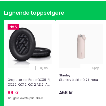
Lignende toppselgere
-10 %
Kjøp
Kjøp
Legg Øreputer for Bose QC35 I/II, QC25
Legg Sta
Stanley
Øreputer for Bose QC35 I/II,
Stanley trakte 0,7 l, rosa
QC25, QC15, QC 2 AE 2, AE
2i, AE 2w, SoundTrue,
89 kr
468 kr
SoundLink Black
Tidligere laveste pris:
99 kr