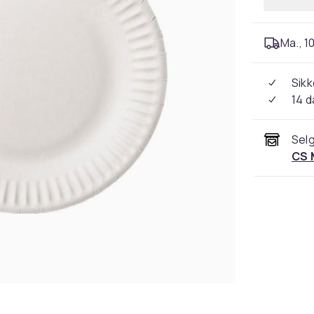
Ma., 10
Sikk
14 d
Selg
CS