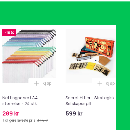
-16 %
Kjøp
Kjøp
handlekurven
tandsbånd - mage- og kjernetrening, yoga og hjemmegymnastik
ri AG10 / LR1130 / LR54 / 189 / 10-pakning PKcell i handlekurve
Legg Nettingposer i A4-størrelse - 24 stk.
Legg Secret
Nettingposer i A4-
Secret Hitler - Strategisk
størrelse - 24 stk.
Selskapsspill
289 kr
599 kr
Tidligere laveste pris:
344 kr