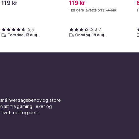
119 kr
119 kr
iPhone/iPad
Tidligere laveste pris:
143 kr
T
4,3
3,7
torsdag, 13 aug.
onsdag, 19 aug.
 små hverdagsbehov og store
n alt fra gaming, leker og
livet, rett og slett.