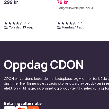
299 kr
79 kr
Grå
Tidligere laveste pris:
99 kr
4,2
4,4
torsdag, 13 aug.
mandag, 17 aug.
Oppdag CDON
CDON er Nordens ledende markedsplass, og vi er her for både
drømmer. Her finner du et stadig større utvalg av produkter inne
elektronikk til hage, skjønnhet og produkter til kjæledyr. Ting for 
Betalingsalternativ