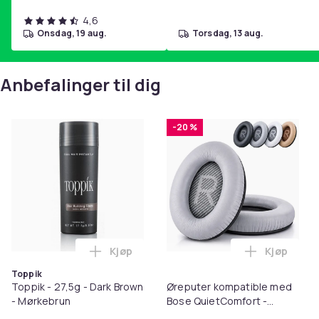
4,6
onsdag, 19 aug.
torsdag, 13 aug.
Anbefalinger til dig
-20 %
Kjøp
Kjøp
Legg Toppik - 27,5g - Dark Brown - Mørk
Legg Ørep
Toppik
Toppik - 27,5g - Dark Brown
Øreputer kompatible med
- Mørkebrun
Bose QuietComfort -
QC35/QC25/QC15/AE2 -