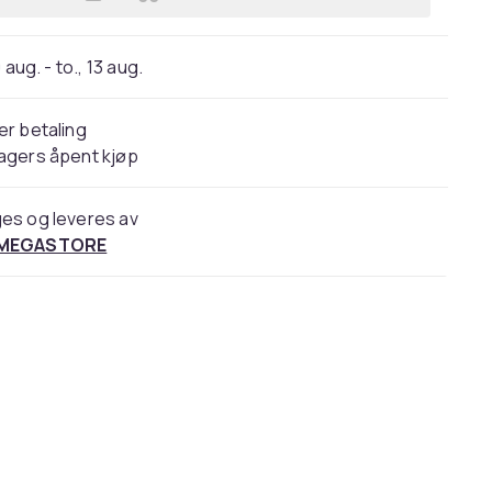
Legg Duni 192059, Plate, Rund, Papi
 aug. - to., 13 aug.
er betaling
agers åpent kjøp
es og leveres av
 MEGASTORE