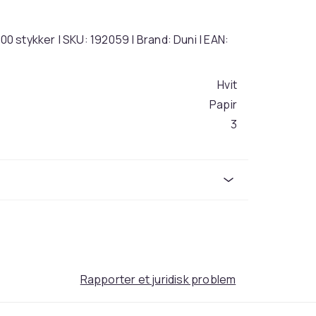
00 stykker | SKU: 192059 | Brand: Duni | EAN:
Hvit
Papir
3
6b7c2218-94b9-4a38-a9db-cb5c97750341
Rapporter et juridisk problem