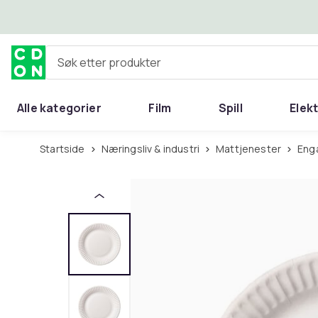
Hopp til hovedinnhold
Søk etter produkter
Alle kategorier
Film
Spill
Elek
Startside
Næringsliv & industri
Mattjenester
Eng