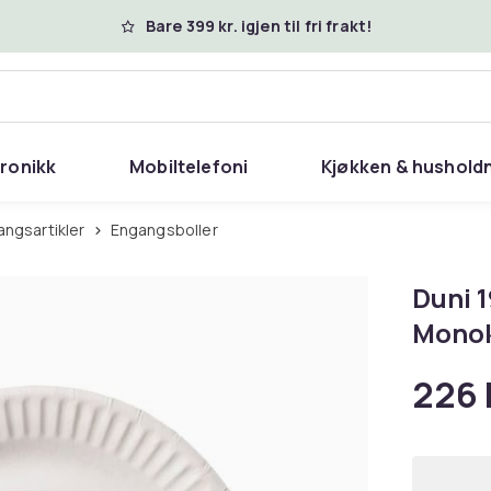
Bare 399 kr. igjen til fri frakt!
tronikk
Mobiltelefoni
Kjøkken & hushold
angsartikler
Engangsboller
Duni 1
Monok
226 