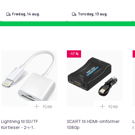
fredag, 14 aug.
torsdag, 13 aug.
-17 %
Kjøp
Kjøp
ebrun i handlekurven
uter kompatible med Bose QuietComfort - QC35/QC25/QC15/AE
Legg Lightning til SD/TF Kortleser - 2-i-1
Legg SCART 
Lightning til SD/TF
SCART til HDMI-omformer
L
Kortleser - 2-i-1
1080p
i
Minnekortadapter til