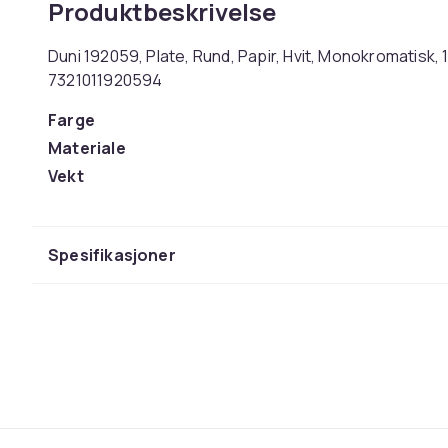
Produktbeskrivelse
Duni 192059, Plate, Rund, Papir, Hvit, Monokromatisk, 1
7321011920594
Farge
Materiale
Vekt
Artikkel nr.
Produktsikkerhetsinformasjon
Spesifikasjoner