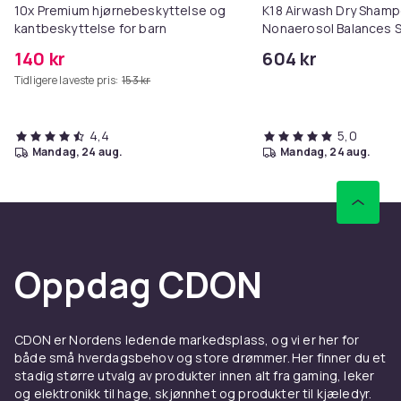
10x Premium hjørnebeskyttelse og
K18 Airwash Dry Sham
kantbeskyttelse for barn
Nonaerosol Balances S
Controls Excess Oil
140 kr
604 kr
Tidligere laveste pris:
153 kr
4,4
5,0
mandag, 24 aug.
mandag, 24 aug.
Oppdag CDON
CDON er Nordens ledende markedsplass, og vi er her for
både små hverdagsbehov og store drømmer. Her finner du et
stadig større utvalg av produkter innen alt fra gaming, leker
og elektronikk til hage, skjønnhet og produkter til kjæledyr.