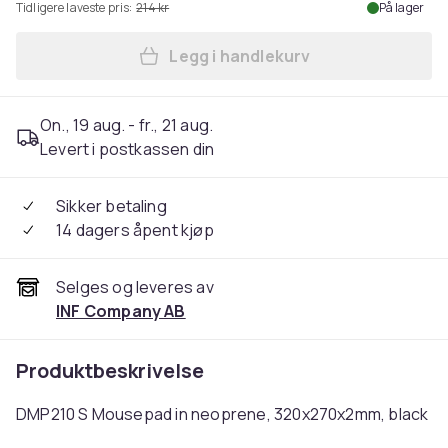
Tidligere laveste pris:
214 kr
På lager
Legg i handlekurv
Legg DMP210 S Mousepad in
On., 19 aug. - fr., 21 aug.
Levert i postkassen din
Sikker betaling
14 dagers åpent kjøp
Selges og leveres av
INF Company AB
Produktbeskrivelse
DMP210 S Mousepad in neoprene, 320x270x2mm, black