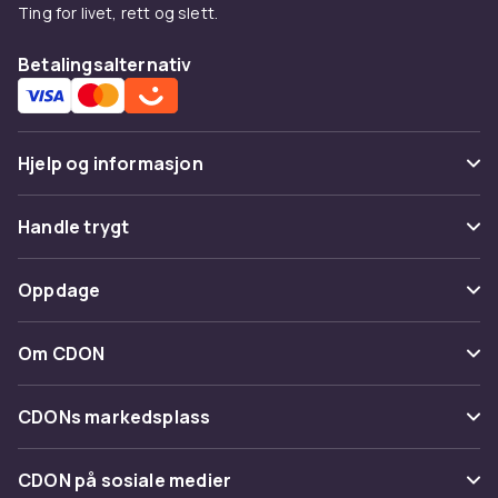
Ting for livet, rett og slett.
Betalingsalternativ
Hjelp og informasjon
Vanlige spørsmål
Handle trygt
Spor pakke
Betaling
Oppdage
Angre & returner her
Levering
Kategorier
Kontakt oss
Om CDON
Vilkår & policy
Varemerker
Om oss
Tilbakekallinger
CDONs markedsplass
Guider
Kundeanmeldelser
Merchant Help Center
CDON på sosiale medier
Jobbe på CDON