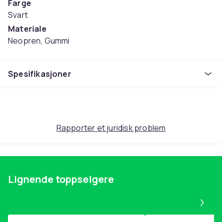
Farge
Svart
Materiale
Neopren, Gummi
Vekt
76
Spesifikasjoner
Vekt, gram
100
Artikkel nr.
d7097156-f3a8-4cc5-b81c-78c938e15c63
Rapporter et juridisk problem
Produktsikkerhetsinformasjon
Lignende toppselgere
Pa