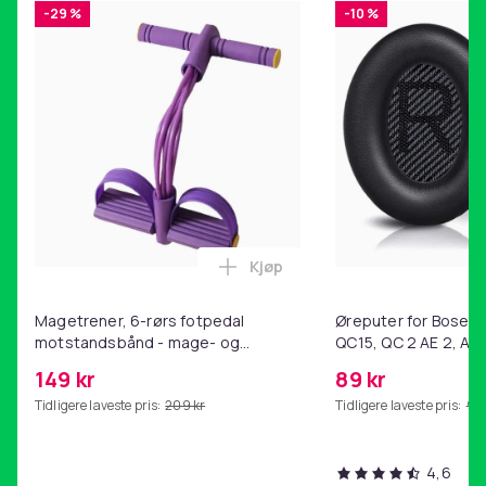
-29 %
-10 %
Kjøp
Legg Magetrener, 6-rørs fotp
Magetrener, 6-rørs fotpedal
Øreputer for Bose QC
motstandsbånd - mage- og
QC15, QC 2 AE 2, AE 
kjernetrening, yoga og
SoundTrue, SoundLin
149 kr
89 kr
hjemmegymnastikk Purple
Tidligere laveste pris:
209 kr
Tidligere laveste pris:
99 
4,6