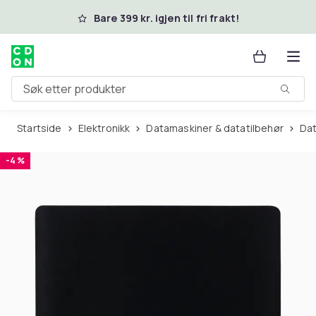
Hopp til hovedinnhold
Bare 399 kr. igjen til fri frakt!
Søk etter produkter
Startside
Elektronikk
Datamaskiner & datatilbehør
Da
-4 %