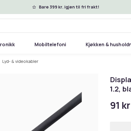
Bare 399 kr. igjen til fri frakt!
tronikk
Mobiltelefoni
Kjøkken & hushold
Lyd- & videokabler
Displ
1.2, b
91 kr