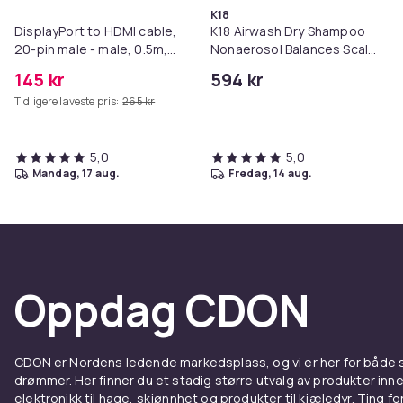
K18
DisplayPort to HDMI cable,
K18 Airwash Dry Shampoo
20-pin male - male, 0.5m,
Nonaerosol Balances Scalp
black
& Controls Excess Oil
145 kr
594 kr
Tidligere laveste pris:
265 kr
5,0
5,0
mandag, 17 aug.
fredag, 14 aug.
Oppdag CDON
CDON er Nordens ledende markedsplass, og vi er her for både
drømmer. Her finner du et stadig større utvalg av produkter inne
elektronikk til hage, skjønnhet og produkter til kjæledyr. Ting for 