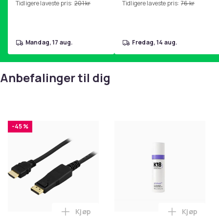
Tidligere laveste pris:
201 kr
Tidligere laveste pris:
76 kr
hjemmegymnastikk Pink
mandag, 17 aug.
fredag, 14 aug.
Anbefalinger til dig
-45 %
Kjøp
Kjøp
Legg DisplayPort to HDMI cable, 20-pin m
Legg K18 A