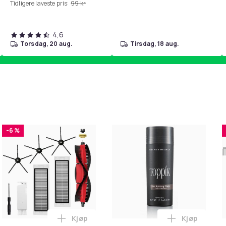
Tidligere laveste pris:
99 kr
4,6
torsdag, 20 aug.
tirsdag, 18 aug.
-6 %
Kjøp
Kjøp
ale - male, 0.5m, black i handlekurven
irwash Dry Shampoo Nonaerosol Balances Scalp & Controls Exc
Legg Tilbehør 8 deler Xiaomi Roborock S
Legg Toppik