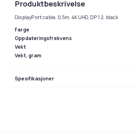
Produktbeskrivelse
DisplayPort cable, 0,5m, 4K UHD, DP 1.2, black
Farge
Oppdateringsfrekvens
Vekt
Vekt, gram
Artikkel nr.
Produktsikkerhetsinformasjon
Spesifikasjoner