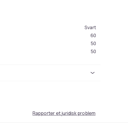
Svart
60
50
50
72d9e374-f210-4b1d-8f24-353b186ec426
Rapporter et juridisk problem