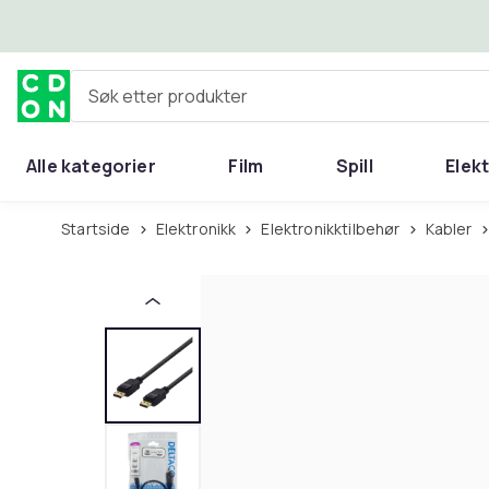
Hopp til hovedinnhold
Søk etter produkter
Alle kategorier
Film
Spill
Elek
Startside
Elektronikk
Elektronikktilbehør
Kabler