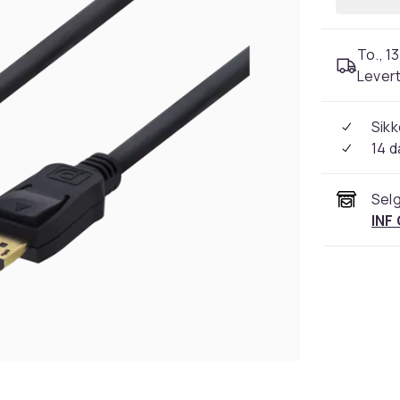
To., 13
Levert
Sikk
14 d
Selg
INF