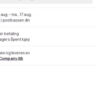
Legg DisplayPort cable, 0,5m, 4K UHD
 aug. - ma., 17 aug.
 i postkassen din
er betaling
agers åpent kjøp
es og leveres av
 Company AB