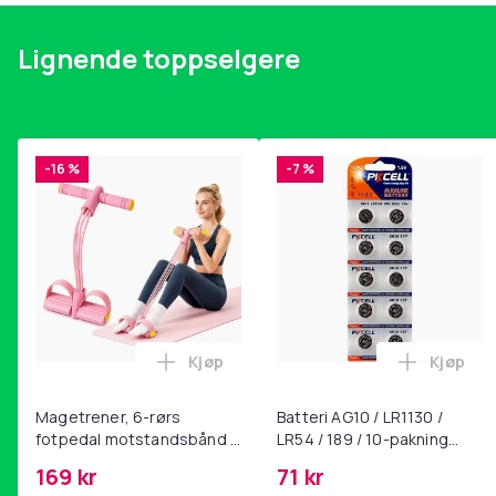
Lignende toppselgere
-16 %
-7 %
Kjøp
Kjøp
Legg Magetrener, 6-rørs fotpedal mot
Legg Bat
Magetrener, 6-rørs
Batteri AG10 / LR1130 /
fotpedal motstandsbånd -
LR54 / 189 / 10-pakning
mage- og kjernetrening,
PKcell
169 kr
71 kr
yoga og