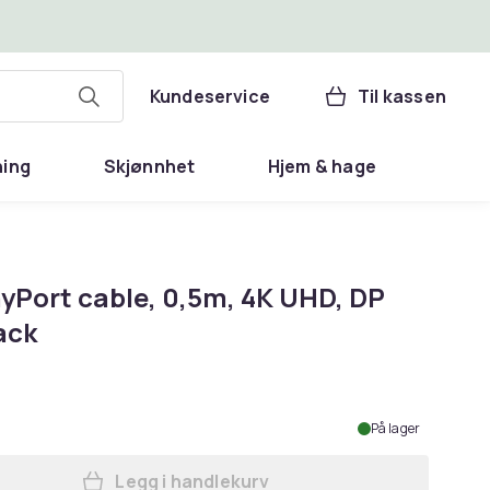
Kundeservice
Til kassen
ning
Skjønnhet
Hjem & hage
ayPort cable, 0,5m, 4K UHD, DP
lack
På lager
Legg i handlekurv