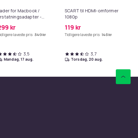
ader for Macbook /
SCART til HDMI-omformer
HD
rstatningsadapter -
1080p
me
agSafe Gen 2 - 45W
299 kr
119 kr
99
idligere laveste pris:
349 kr
Tidligere laveste pris:
143 kr
Tid
3,5
3,7
mandag, 17 aug.
torsdag, 20 aug.