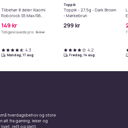
Toppik
Tilbehør 8 deler Xiaomi
Toppik - 27,5g - Dark Brown
L
Roborock S5 Max/S6
- Mørkebrun
E
Pure/S6
M
149 kr
299 kr
MAXV/S50/S51/S55/S5/S60/S65/S6
Tidligere laveste pris:
159 kr
T
4,3
4,2
mandag, 17 aug.
fredag, 14 aug.
 små hverdagsbehov og store
n alt fra gaming, leker og
livet, rett og slett.