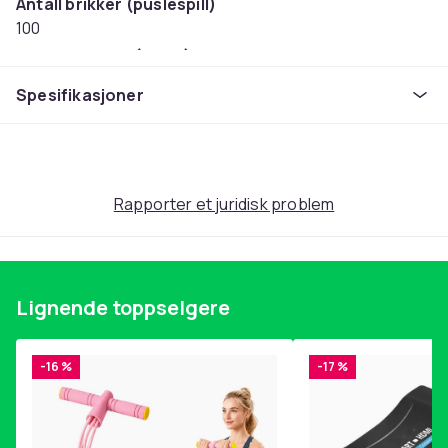
Antall brikker (puslespill)
100
Anbefalt alder (maks)
8
Spesifikasjoner
Anbefalt alder (min)
6
Vekt, gram
302
Rapporter et juridisk problem
Artikkel nr.
6977de77-9b7b-5db5-be76-b2001631a72d
Produktsikkerhetsinformasjon
Lignende toppselgere
-16 %
-17 %