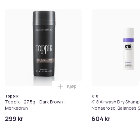
Kjøp
Legg Toppik - 27,5g - Dark Brow
Toppik
K18
Toppik - 27,5g - Dark Brown -
K18 Airwash Dry Sham
Mørkebrun
Nonaerosol Balances S
Controls Excess Oil
299 kr
604 kr