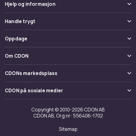
Hjelp og informasjon
Vanlige spørsmål
Handle trygt
Spor pakke
Betaling
Oppdage
Angre & returner her
Levering
Kategorier
Kontakt oss
Om CDON
Vilkår & policy
Varemerker
Om oss
Tilbakekallinger
CDONs markedsplass
Guider
Kundeanmeldelser
Merchant Help Center
CDON på sosiale medier
Jobbe på CDON
Investor relations
Copyright © 2010-2026 CDON AB
CDON AB, Org.nr: 556406-1702
Tilgjengelighet
Sitemap