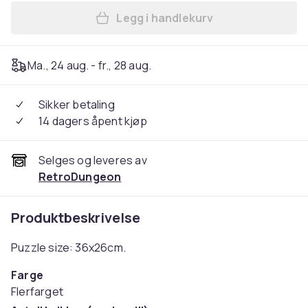
Legg i handlekurv
Legg Disney Princess woode
Ma., 24 aug. - fr., 28 aug.
Sikker betaling
14 dagers åpent kjøp
Selges og leveres av
RetroDungeon
Produktbeskrivelse
Puzzle size: 36x26cm.
Farge
Flerfarget