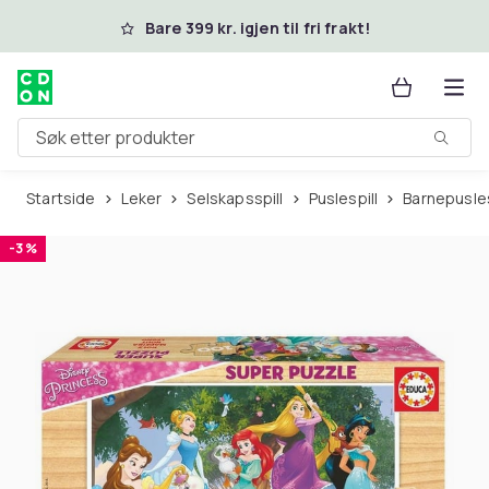
Hopp til hovedinnhold
Bare 399 kr. igjen til fri frakt!
Søk etter produkter
Startside
Leker
Selskapsspill
Puslespill
Barnepusles
-3 %