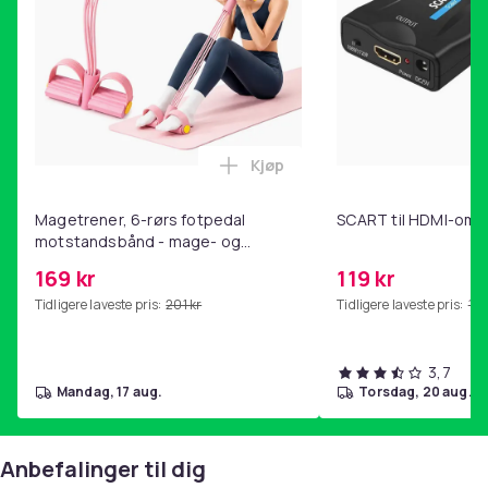
Kjøp
Legg Magetrener, 6-rørs fotp
Magetrener, 6-rørs fotpedal
SCART til HDMI-omf
motstandsbånd - mage- og
kjernetrening, yoga og
169 kr
119 kr
hjemmegymnastikk Pink
Tidligere laveste pris:
201 kr
Tidligere laveste pris:
143
3,7
mandag, 17 aug.
torsdag, 20 aug.
Anbefalinger til dig