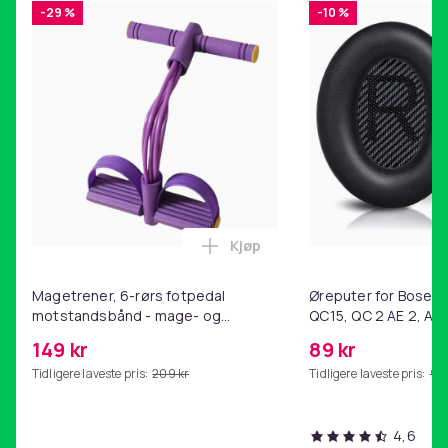
-29 %
-10 %
Kjøp
Legg Magetrener, 6-rørs fotp
Magetrener, 6-rørs fotpedal
Øreputer for Bose QC
motstandsbånd - mage- og
QC15, QC 2 AE 2, AE 
kjernetrening, yoga og
SoundTrue, SoundLin
149 kr
89 kr
hjemmegymnastikk Purple
Tidligere laveste pris:
209 kr
Tidligere laveste pris:
99 
4,6