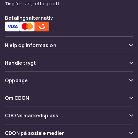
Ting for livet, rett og slett.
Betalingsalternativ
Hjelp og informasjon
Vanlige spørsmål
Handle trygt
Spor pakke
Betaling
Oppdage
Angre & returner her
Levering
Kategorier
Kontakt oss
Om CDON
Vilkår & policy
Varemerker
Om oss
Tilbakekallinger
CDONs markedsplass
Guider
Kundeanmeldelser
Merchant Help Center
CDON på sosiale medier
Jobbe på CDON