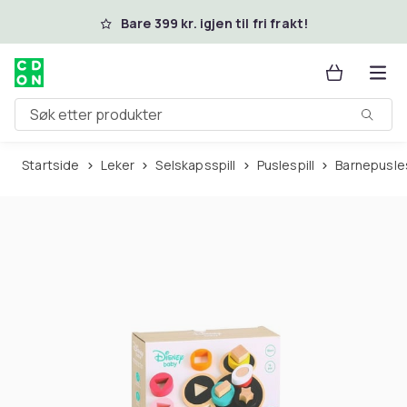
Hopp til hovedinnhold
Bare 399 kr. igjen til fri frakt!
Søk etter produkter
Startside
Leker
Selskapsspill
Puslespill
Barnepusles