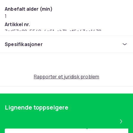
Anbefalt alder (min)
1
Artikkel nr.
7cd57e80-5549-4e61-ab31-cf6c43ea1478
Produktsikkerhetsinformasjon
Spesifikasjoner
Rapporter et juridisk problem
Lignende toppselgere
Pa