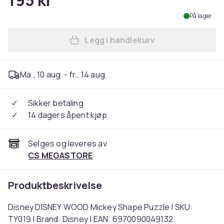
195 kr
På lager
Legg i handlekurv
Legg Disney DISNEY WOOD M
Ma., 10 aug. - fr., 14 aug.
Sikker betaling
14 dagers åpent kjøp
Selges og leveres av
CS MEGASTORE
Produktbeskrivelse
Disney DISNEY WOOD Mickey Shape Puzzle | SKU:
TY019 | Brand: Disney | EAN: 6970090049132