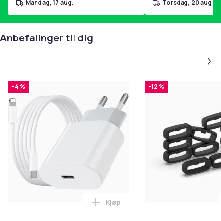
mandag, 17 aug.
torsdag, 20 aug.
Anbefalinger til dig
-4 %
-12 %
Kjøp
Legg iPhone Hurtiglader USB-C 