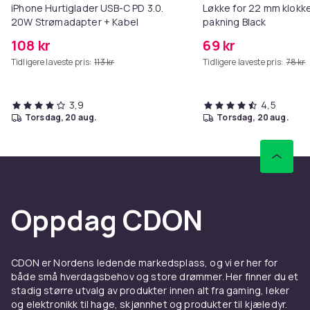
iPhone Hurtiglader USB-C PD 3.0.
Løkke for 22 mm klokke
20W Strømadapter + Kabel
pakning Black
108 kr
69 kr
Tidligere laveste pris:
113 kr
Tidligere laveste pris:
78 kr
3,9
4,5
torsdag, 20 aug.
torsdag, 20 aug.
Oppdag CDON
CDON er Nordens ledende markedsplass, og vi er her for
både små hverdagsbehov og store drømmer. Her finner du et
stadig større utvalg av produkter innen alt fra gaming, leker
og elektronikk til hage, skjønnhet og produkter til kjæledyr.