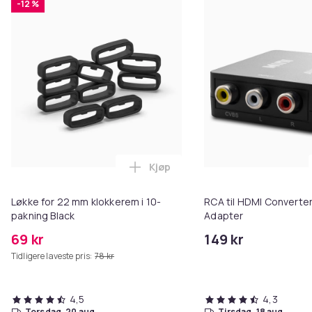
-12 %
Kjøp
Legg Løkke for 22 mm klokkerem 
Løkke for 22 mm klokkerem i 10-
RCA til HDMI Converter
pakning Black
Adapter
69 kr
149 kr
Tidligere laveste pris:
78 kr
4,5
4,3
torsdag, 20 aug.
tirsdag, 18 aug.