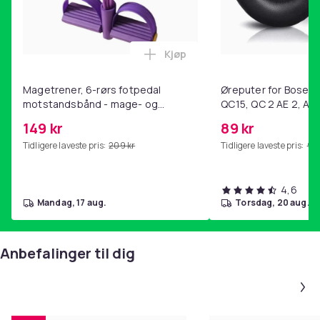
Kjøp
Legg Magetrener, 6-rørs fotp
Magetrener, 6-rørs fotpedal
Øreputer for Bose QC
motstandsbånd - mage- og
QC15, QC 2 AE 2, AE 
kjernetrening, yoga og
SoundTrue, SoundLin
149 kr
89 kr
hjemmegymnastikk Purple
Tidligere laveste pris:
209 kr
Tidligere laveste pris:
99 
4,6
mandag, 17 aug.
torsdag, 20 aug.
Anbefalinger til dig