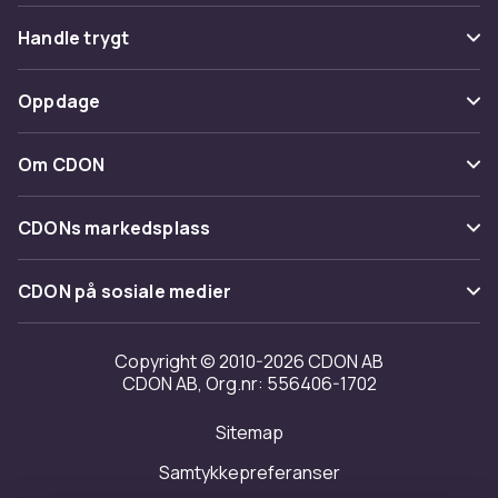
Vanlige spørsmål
Handle trygt
Spor pakke
Betaling
Oppdage
Angre & returner her
Levering
Kategorier
Kontakt oss
Om CDON
Vilkår & policy
Varemerker
Om oss
Tilbakekallinger
CDONs markedsplass
Guider
Kundeanmeldelser
Merchant Help Center
CDON på sosiale medier
Jobbe på CDON
Investor relations
Copyright © 2010-2026 CDON AB
CDON AB, Org.nr: 556406-1702
Tilgjengelighet
Sitemap
Samtykkepreferanser