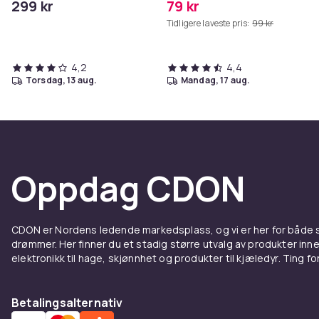
299 kr
79 kr
Grå
Tidligere laveste pris:
99 kr
4,2
4,4
torsdag, 13 aug.
mandag, 17 aug.
Oppdag CDON
CDON er Nordens ledende markedsplass, og vi er her for både
drømmer. Her finner du et stadig større utvalg av produkter inne
elektronikk til hage, skjønnhet og produkter til kjæledyr. Ting for 
Betalingsalternativ