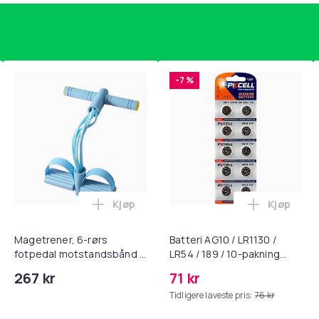
-7 %
Kjøp
Kjøp
, QC15, QC 2 AE 2, AE 2i, AE 2w, SoundTrue, SoundLink Black i 
nley trakte 0,7 l, rosa i handlekurven
Legg Magetrener, 6-rørs fotpedal mots
Legg Batte
Magetrener, 6-rørs
Batteri AG10 / LR1130 /
fotpedal motstandsbånd -
LR54 / 189 / 10-pakning
mage- og kjernetrening,
PKcell
267 kr
71 kr
yoga og
Tidligere laveste pris:
76 kr
hjemmegymnastikk Blue