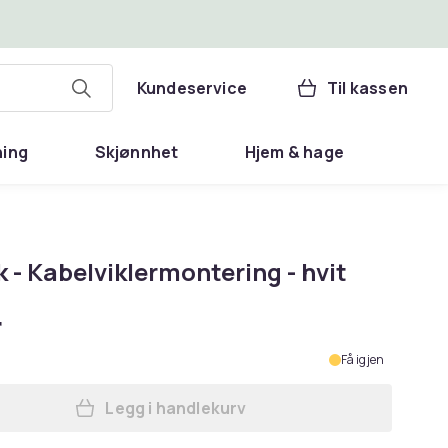
Kundeservice
Til kassen
ning
Skjønnhet
Hjem & hage
 - Kabelviklermontering - hvit
r
Få igjen
Legg i handlekurv
Legg Delock - Kabelviklermontering 