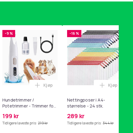
-9 %
-16 %
Kjøp
Kjøp
handlekurven
tandsbånd - mage- og kjernetrening, yoga og hjemmegymnastik
ri AG10 / LR1130 / LR54 / 189 / 10-pakning PKcell i handlekurve
Legg Hundetrimmer / Potetrimmer - Trimm
Legg Nettin
Hundetrimmer /
Nettingposer i A4-
Potetrimmer - Trimmer for
størrelse - 24 stk.
Poter
199 kr
289 kr
Tidligere laveste pris:
219 kr
Tidligere laveste pris:
344 kr