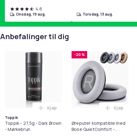
4,6
onsdag, 19 aug.
torsdag, 13 aug.
Anbefalinger til dig
-20 %
Kjøp
Kjøp
Legg Toppik - 27,5g - Dark Brown - Mørk
Legg Ørep
Toppik
Toppik - 27,5g - Dark Brown
Øreputer kompatible med
- Mørkebrun
Bose QuietComfort -
QC35/QC25/QC15/AE2 -