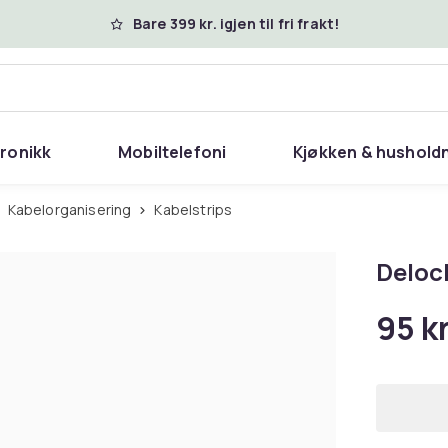
Bare 399 kr. igjen til fri frakt!
tronikk
Mobiltelefoni
Kjøkken & hushold
Kabelorganisering
Kabelstrips
Delock
95 k