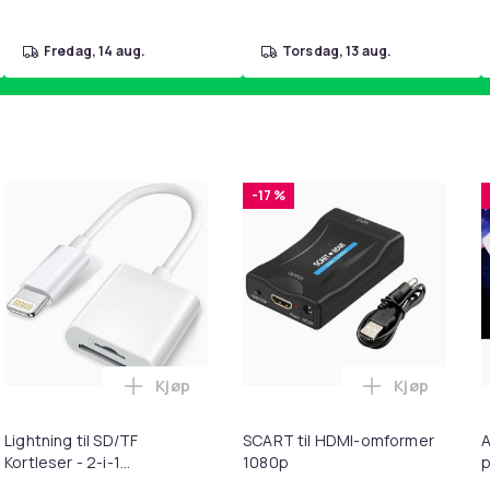
fredag, 14 aug.
torsdag, 13 aug.
-17 %
Kjøp
Kjøp
ebrun i handlekurven
uter kompatible med Bose QuietComfort - QC35/QC25/QC15/AE
Legg Lightning til SD/TF Kortleser - 2-i-1
Legg SCART 
Lightning til SD/TF
SCART til HDMI-omformer
A
Kortleser - 2-i-1
1080p
p
Minnekortadapter til
S