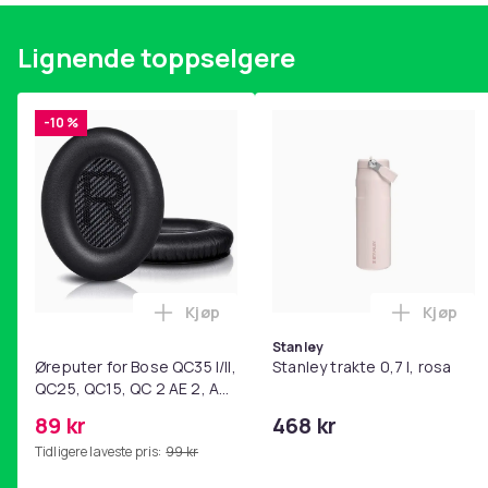
Lignende toppselgere
-10 %
Kjøp
Kjøp
Legg Øreputer for Bose QC35 I/II, QC25
Legg Sta
Stanley
Øreputer for Bose QC35 I/II,
Stanley trakte 0,7 l, rosa
QC25, QC15, QC 2 AE 2, AE
2i, AE 2w, SoundTrue,
89 kr
468 kr
SoundLink Black
Tidligere laveste pris:
99 kr