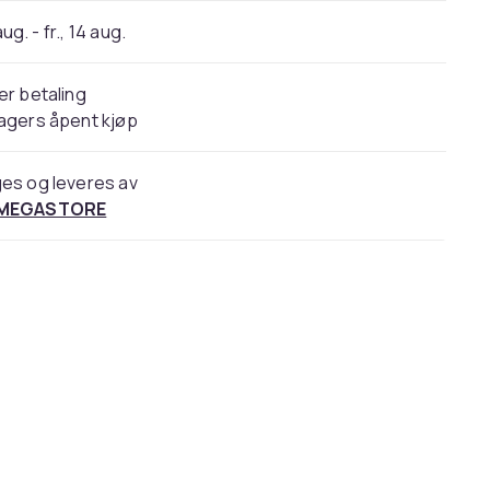
 aug. - fr., 14 aug.
er betaling
agers åpent kjøp
es og leveres av
 MEGASTORE