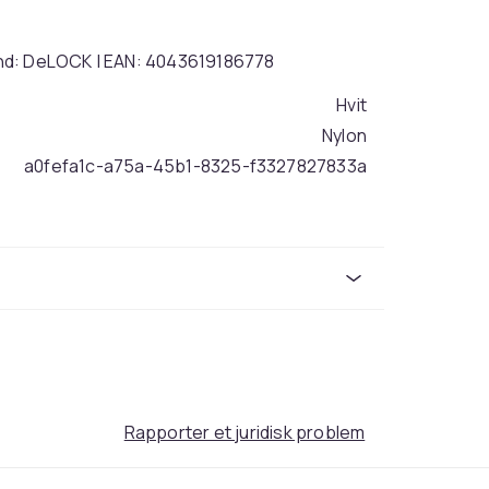
Brand: DeLOCK | EAN: 4043619186778
Hvit
Nylon
a0fefa1c-a75a-45b1-8325-f3327827833a
Rapporter et juridisk problem