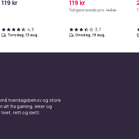
119 kr
119 kr
iPhone/iPad
Tidligere laveste pris:
143 kr
T
4,3
3,7
torsdag, 13 aug.
onsdag, 19 aug.
 små hverdagsbehov og store
n alt fra gaming, leker og
livet, rett og slett.