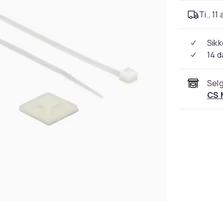
Ti., 11
Sikk
14 d
Selg
CS