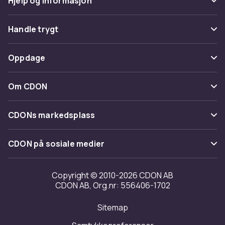
Hjelp og informasjon
produkter i 2026.
Vanlige spørsmål
Handle trygt
Spor pakke
Betaling
Oppdage
Angre & returner her
Levering
Kategorier
Kontakt oss
Om CDON
Vilkår & policy
Varemerker
Om oss
Tilbakekallinger
CDONs markedsplass
Guider
Kundeanmeldelser
Merchant Help Center
CDON på sosiale medier
Jobbe på CDON
Investor relations
Copyright © 2010-2026 CDON AB
CDON AB, Org.nr: 556406-1702
Tilgjengelighet
Sitemap