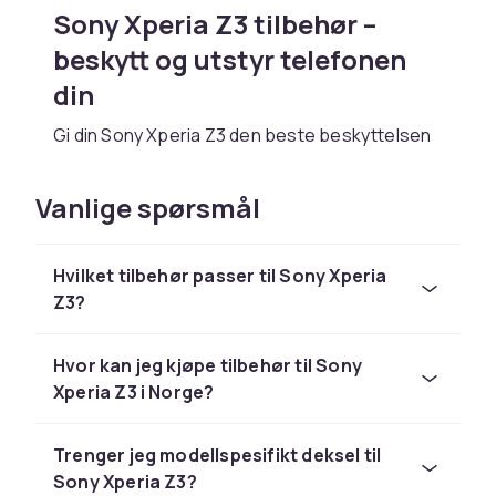
Sony Xperia Z3 tilbehør –
beskytt og utstyr telefonen
din
Gi din Sony Xperia Z3 den beste beskyttelsen
med riktig tilbehør. Hos CDON har vi deksler,
skjermbeskyttelse og ladere som passer
Vanlige spørsmål
perfekt til Sony Xperia Z3.
Sony Xperia-serien er kjent for OLED-skjermer
Hvilket tilbehør passer til Sony Xperia
med 4K-oppløsning, kraftige Snapdragon-
Z3?
prosessorer og kameraer optimert for video
og fotografering.
Hvor kan jeg kjøpe tilbehør til Sony
Populært tilbehør til Sony
Xperia Z3 i Norge?
Xperia Z3
Et godt deksel forlenger levetiden til Sony
Trenger jeg modellspesifikt deksel til
Xperia Z3 betraktelig. Velg silikon for myk
Sony Xperia Z3?