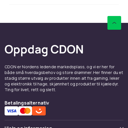
grepsfølelse, hard plast for slank profil, eller et
lærveske-deksel for premium-følelse. Se
mobildeksler
hos CDON.
Lad Sony Xperia Z3 raskt og sikkert med en
kompatibel hurtiglader. Velg en lader med riktig
effekt for å utnytte telefonens
Oppdag CDON
hurtigladestøtte. Utforsk vores
mobilladere
hos CDON.
Mer tilbehør til Sony-
CDON er Nordens ledende markedsplass, og vi er her for
både små hverdagsbehov og store drømmer. Her finner du et
telefoner
stadig større utvalg av produkter innen alt fra gaming, leker
og elektronikk til hage, skjønnhet og produkter til kjæledyr.
Se hele Sony tilbehørssortimentet –
Ting for livet, rett og slett.
tilbehørssortimentet for alle Sony-modeller
hos CDON.
Betalingsalternativ
Hos CDON finner du tilbehør til Sony Xperia Z3
til gode priser med rask levering til hele Norge.
Vi oppdaterer sortimentet løpende med nye