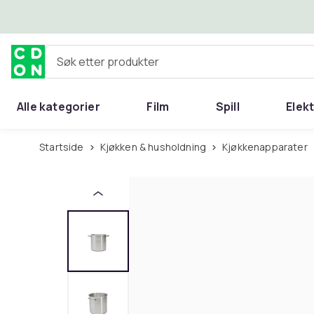
Hopp til hovedinnhold
Søk etter produkter
Alle kategorier
Film
Spill
Elek
Startside
Kjøkken & husholdning
Kjøkkenapparater