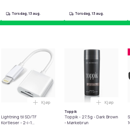
torsdag, 13 aug.
torsdag, 13 aug.
Kjøp
Kjøp
pter i handlekurven
irwash Dry Shampoo Nonaerosol Balances Scalp & Controls Exc
Legg Lightning til SD/TF Kortleser - 2-i-1
Legg Toppik
Toppik
Lightning til SD/TF
Toppik - 27,5g - Dark Brown
S
Kortleser - 2-i-1
- Mørkebrun
Minnekortadapter til