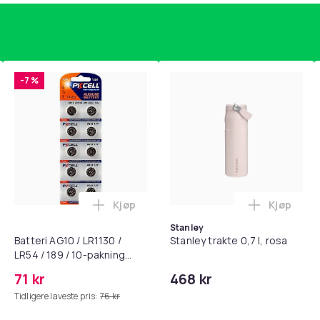
-7 %
Kjøp
Kjøp
standsbånd - mage- og kjernetrening, yoga og hjemmegymnast
puter for Bose QC35 I/II, QC25, QC15, QC 2 AE 2, AE 2i, AE 2w,
Legg Batteri AG10 / LR1130 / LR54 / 189 
Legg Stanl
Stanley
Batteri AG10 / LR1130 /
Stanley trakte 0,7 l, rosa
LR54 / 189 / 10-pakning
PKcell
71 kr
468 kr
Tidligere laveste pris:
76 kr