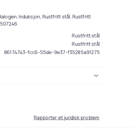
alogen, Induksjon, Rustfritt stål, Rustfritt
43507246
Rustfritt stål
Rustfritt stål
86174743-fcc6-55de-9e37-f35285a91275
Rapporter et juridisk problem