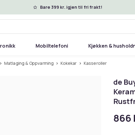
Bare 399 kr. igjen til fri frakt!
tronikk
Mobiltelefoni
Kjøkken & hushold
Matlaging & Oppvarming
Kokekar
Kasseroller
de Buy
Keram
Rustfr
866 