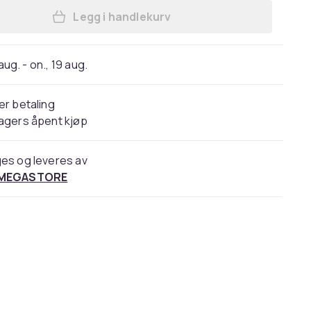
Legg i handlekurv
Legg de Buyer 3507.24, 10 L, Rustfrit
 aug. - on., 19 aug.
er betaling
agers åpent kjøp
es og leveres av
 MEGASTORE