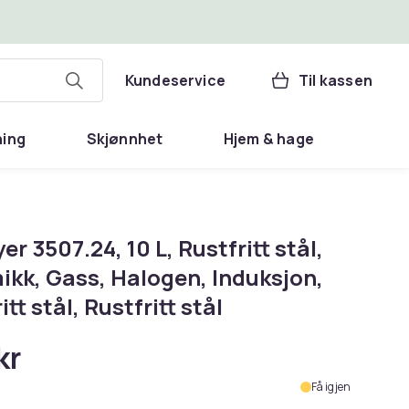
Kundeservice
Til kassen
ning
Skjønnhet
Hjem & hage
er 3507.24, 10 L, Rustfritt stål,
ikk, Gass, Halogen, Induksjon,
itt stål, Rustfritt stål
kr
Få igjen