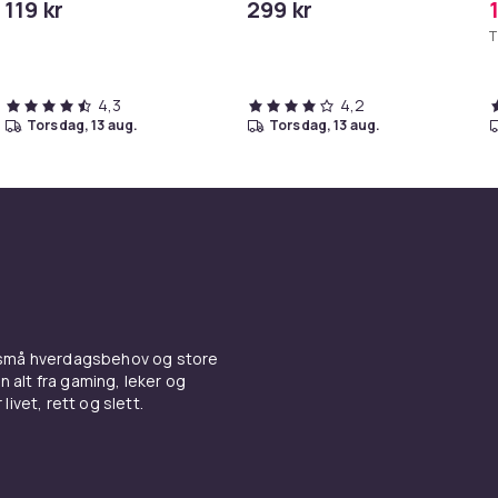
119 kr
299 kr
iPhone/iPad
T
4,3
4,2
torsdag, 13 aug.
torsdag, 13 aug.
 små hverdagsbehov og store
n alt fra gaming, leker og
livet, rett og slett.