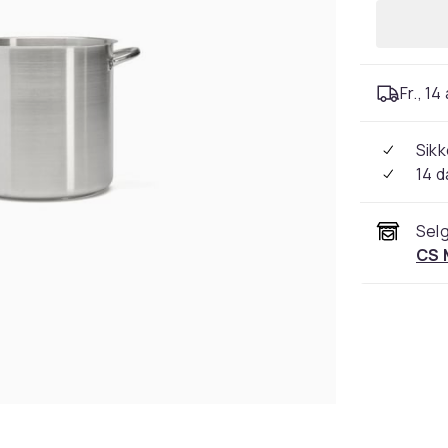
Fr., 14
Sikk
14 d
Selg
CS