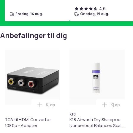
4,6
fredag, 14 aug.
onsdag, 19 aug.
Anbefalinger til dig
Kjøp
Kjøp
Legg RCA til HDMI Converter 1080p - Ada
Legg K18 A
K18
RCA til HDMI Converter
K18 Airwash Dry Shampoo
1080p - Adapter
Nonaerosol Balances Scalp
& Controls Excess Oil