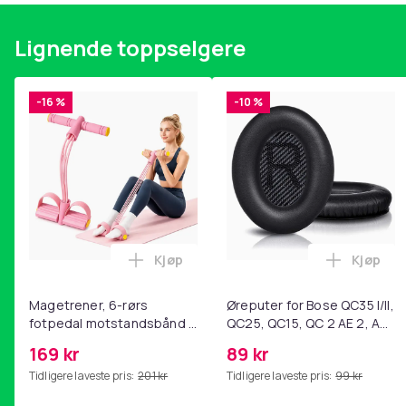
Lignende toppselgere
-16 %
-10 %
Kjøp
Kjøp
Legg Magetrener, 6-rørs fotpedal mot
Legg Øre
Magetrener, 6-rørs
Øreputer for Bose QC35 I/II,
fotpedal motstandsbånd -
QC25, QC15, QC 2 AE 2, AE
mage- og kjernetrening,
2i, AE 2w, SoundTrue,
169 kr
89 kr
yoga og
SoundLink Black
Tidligere laveste pris:
201 kr
Tidligere laveste pris:
99 kr
hjemmegymnastikk Pink