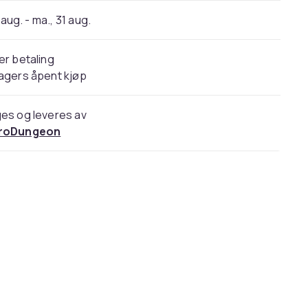
 aug. - ma., 31 aug.
er betaling
agers åpent kjøp
es og leveres av
roDungeon