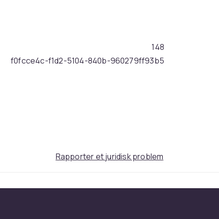
148
f0fcce4c-f1d2-5104-840b-960279ff93b5
Rapporter et juridisk problem