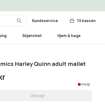
Kundeservice
Til kassen
ning
Skjønnhet
Hjem & hage
mics Harley Quinn adult mallet
kr
Utsolgt
Utsolgt