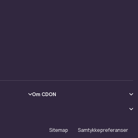
Om CDON
Om oss
Kundeanmeldelser
Jobbe på CDON
Sitemap
Samtykkepreferanser