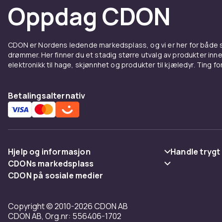
Oppdag CDON
CDON er Nordens ledende markedsplass, og vi er her for både
drømmer. Her finner du et stadig større utvalg av produkter inne
elektronikk til hage, skjønnhet og produkter til kjæledyr. Ting for 
Betalingsalternativ
Hjelp og informasjon
Handle trygt
CDONs markedsplass
Vanlige spørsmål
Betaling
CDON på sosiale medier
Merchant Help Center
Spor pakke
Levering
Copyright © 2010-2026 CDON AB
Angre & returner her
Vilkår & polic
CDON AB, Org.nr: 556406-1702