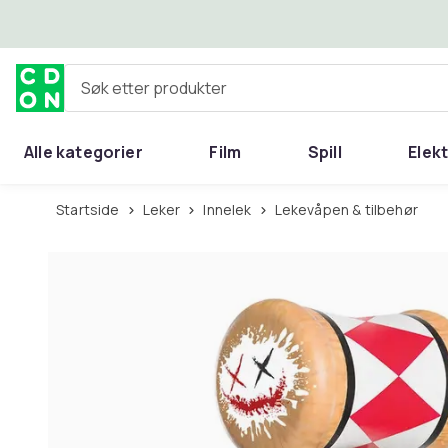
Hopp til hovedinnhold
Søk etter produkter
Alle kategorier
Film
Spill
Elek
Startside
Leker
Innelek
Lekevåpen & tilbehør