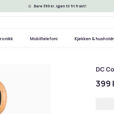
Bare 399 kr. igjen til fri frakt!
tronikk
Mobiltelefoni
Kjøkken & hushold
DC Co
399 