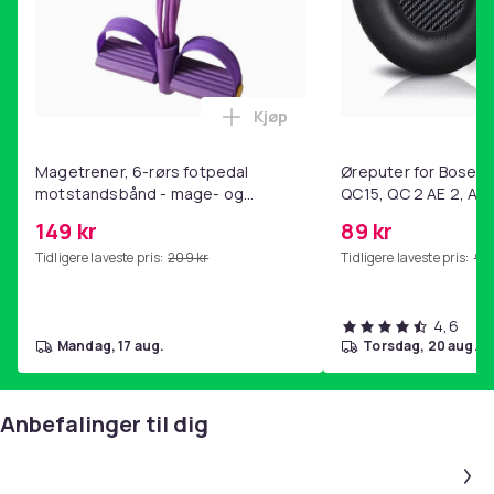
Kjøp
Legg Magetrener, 6-rørs fotp
Magetrener, 6-rørs fotpedal
Øreputer for Bose QC
motstandsbånd - mage- og
QC15, QC 2 AE 2, AE 
kjernetrening, yoga og
SoundTrue, SoundLin
149 kr
89 kr
hjemmegymnastikk Purple
Tidligere laveste pris:
209 kr
Tidligere laveste pris:
99 
4,6
mandag, 17 aug.
torsdag, 20 aug.
Anbefalinger til dig