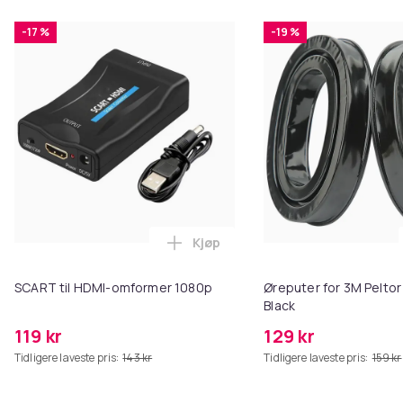
-17 %
-19 %
Kjøp
Legg SCART til HDMI-omformer 1
SCART til HDMI-omformer 1080p
Øreputer for 3M Peltor
Black
119 kr
129 kr
Tidligere laveste pris:
143 kr
Tidligere laveste pris:
159 kr