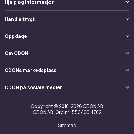
Hjelp og informasjon
Vanlige spørsmål
Handle trygt
Spor pakke
Betaling
Oppdage
Angre & returner her
Levering
Kategorier
Kontakt oss
Om CDON
Vilkår & policy
Varemerker
Om oss
Tilbakekallinger
CDONs markedsplass
Guider
Kundeanmeldelser
Merchant Help Center
CDON på sosiale medier
Jobbe på CDON
Investor relations
Copyright © 2010-2026 CDON AB
CDON AB, Org.nr: 556406-1702
Tilgjengelighet
Sitemap