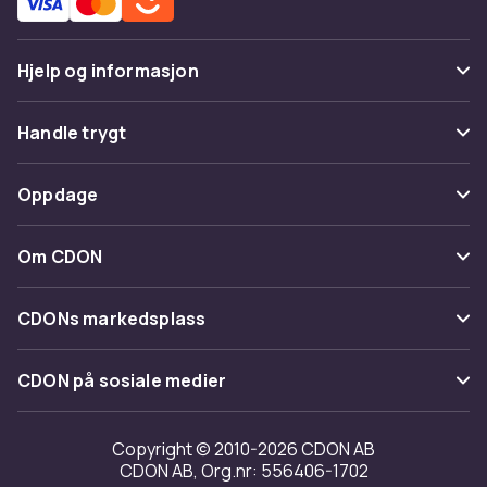
Hjelp og informasjon
Vanlige spørsmål
Handle trygt
Spor pakke
Betaling
Oppdage
Angre & returner her
Levering
Kategorier
Kontakt oss
Om CDON
Vilkår & policy
Varemerker
Om oss
Tilbakekallinger
CDONs markedsplass
Guider
Kundeanmeldelser
Merchant Help Center
CDON på sosiale medier
Jobbe på CDON
Investor relations
Copyright © 2010-2026 CDON AB
CDON AB, Org.nr: 556406-1702
Tilgjengelighet