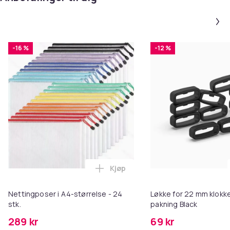
-16 %
-12 %
Kjøp
Legg Nettingposer i A4-størrelse
Nettingposer i A4-størrelse - 24
Løkke for 22 mm klokke
stk.
pakning Black
289 kr
69 kr