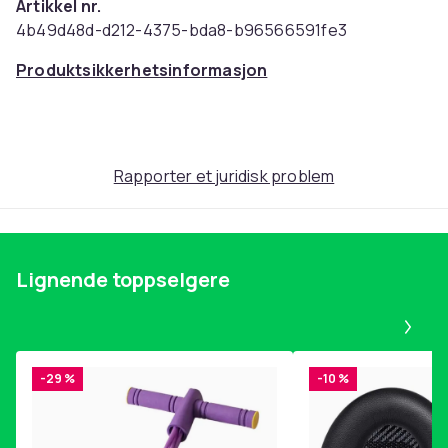
Artikkel nr.
4b49d48d-d212-4375-bda8-b96566591fe3
Produktsikkerhetsinformasjon
Rapporter et juridisk problem
Lignende toppselgere
Pa
-29 %
-10 %