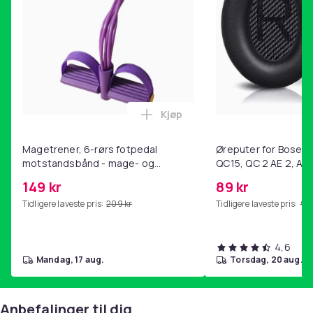
Kjøp
Legg Magetrener, 6-rørs fotp
Magetrener, 6-rørs fotpedal
Øreputer for Bose QC
motstandsbånd - mage- og
QC15, QC 2 AE 2, AE 
kjernetrening, yoga og
SoundTrue, SoundLin
149 kr
89 kr
hjemmegymnastikk Purple
Tidligere laveste pris:
209 kr
Tidligere laveste pris:
99 
4,6
mandag, 17 aug.
torsdag, 20 aug.
Anbefalinger til dig