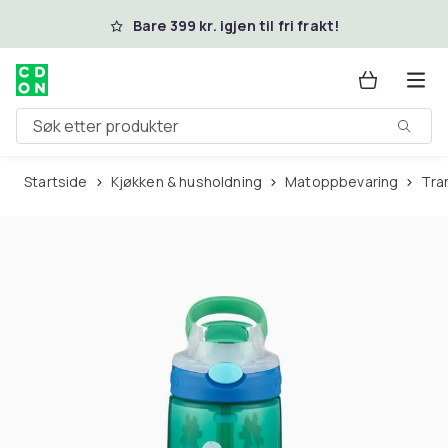
Hopp til hovedinnhold
Bare 399 kr. igjen til fri frakt!
Søk etter produkter
Startside
Kjøkken & husholdning
Matoppbevaring
Tr