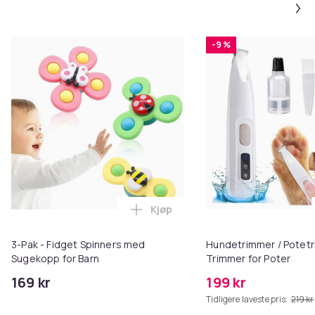
-9 %
Kjøp
Legg 3-Pak - Fidget Spinners me
3-Pak - Fidget Spinners med
Hundetrimmer / Potetr
Sugekopp for Barn
Trimmer for Poter
169 kr
199 kr
Tidligere laveste pris:
219 kr