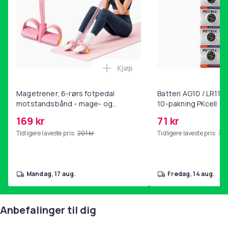
Kjøp
Legg Magetrener, 6-rørs fotp
Magetrener, 6-rørs fotpedal
Batteri AG10 / LR1130
motstandsbånd - mage- og
10-pakning PKcell
kjernetrening, yoga og
169 kr
71 kr
hjemmegymnastikk Pink
Tidligere laveste pris:
201 kr
Tidligere laveste pris:
76 
mandag, 17 aug.
fredag, 14 aug.
Anbefalinger til dig