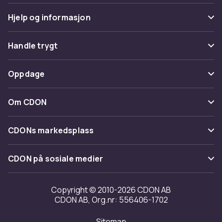
Hjelp og informasjon
Vanlige spørsmål
Handle trygt
Spor pakke
Betaling
Oppdage
Angre & returner her
Levering
Kategorier
Kontakt oss
Om CDON
Vilkår & policy
Varemerker
Om oss
Tilbakekallinger
CDONs markedsplass
Guider
Kundeanmeldelser
Merchant Help Center
CDON på sosiale medier
Jobbe på CDON
Investor relations
Copyright © 2010-2026 CDON AB
CDON AB, Org.nr: 556406-1702
Tilgjengelighet
Sitemap