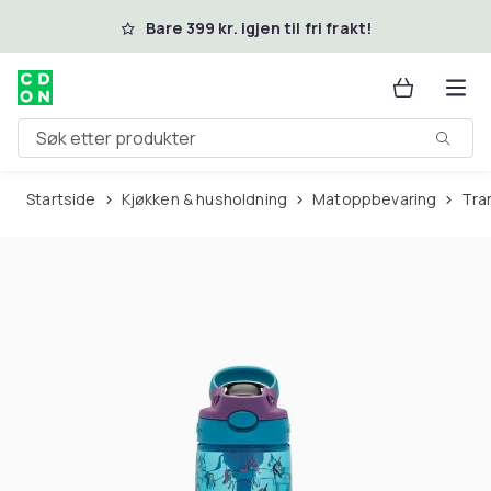
Hopp til hovedinnhold
Bare 399 kr. igjen til fri frakt!
Søk etter produkter
Startside
Kjøkken & husholdning
Matoppbevaring
Tr