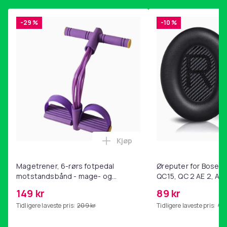
-29 %
-10 %
Kjøp
Legg Magetrener, 6-rørs fotp
Magetrener, 6-rørs fotpedal
Øreputer for Bose QC
motstandsbånd - mage- og
QC15, QC 2 AE 2, AE 
kjernetrening, yoga og
SoundTrue, SoundLin
149 kr
89 kr
hjemmegymnastikk Purple
Tidligere laveste pris:
209 kr
Tidligere laveste pris:
99 