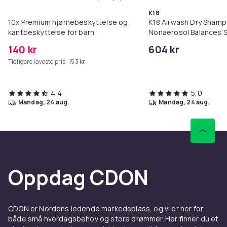
Legg 10x Premium hjørnebeskytt
K18
10x Premium hjørnebeskyttelse og
K18 Airwash Dry Sham
kantbeskyttelse for barn
Nonaerosol Balances S
Controls Excess Oil
140 kr
604 kr
Tidligere laveste pris:
153 kr
4,4
5,0
mandag, 24 aug.
mandag, 24 aug.
Oppdag CDON
CDON er Nordens ledende markedsplass, og vi er her for
både små hverdagsbehov og store drømmer. Her finner du et