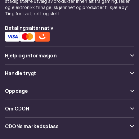
stadig større utvalg av produkter innen alt fra gaming, leker
og elektronikk til hage, skjønnhet og produkter til kjæledyr.
Ting for livet, rett og slett.
Betalingsalternativ
Hjelp og informasjon
Vanlige spørsmål
Handle trygt
Spor pakke
Betaling
Oppdage
Angre & returner her
Levering
Kategorier
Kontakt oss
Om CDON
Vilkår & policy
Varemerker
Om oss
Tilbakekallinger
CDONs markedsplass
Guider
Kundeanmeldelser