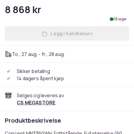
8 868 kr
På lager
Legg i handlekurv
Legg Concept MN3360WH, Frit
To., 27 aug. - fr., 28 aug.
Sikker betaling
14 dagers åpent kjøp
Selges og leveres av
CS MEGASTORE
Produktbeskrivelse
Concept MN3360WH, Frittstående, Full størrelse (60