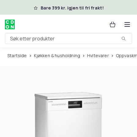
Hopp til hovedinnhold
Bare 399 kr. igjen til fri frakt!
Søk etter produkter
Startside
Kjøkken & husholdning
Hvitevarer
Oppvaskm