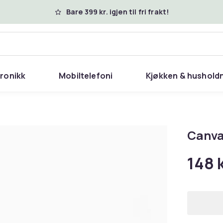
Bare 399 kr. igjen til fri frakt!
tronikk
Mobiltelefoni
Kjøkken & hushold
Canva
148 