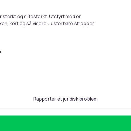
 sterkt og slitesterkt. Utstyrt med en
en, kort og så videre. Justerbare stropper
m
Black
Rapporter et juridisk problem
110
29fcfbaa-1b8c-44aa-b74a-a011261440d5