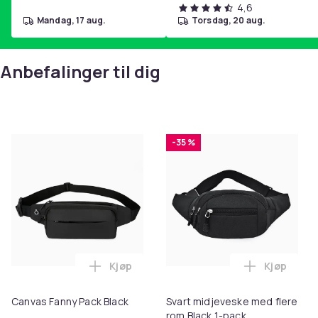
4,6
mandag, 17 aug.
torsdag, 20 aug.
Anbefalinger til dig
-35 %
Kjøp
Kjøp
Legg Canvas Fanny Pack Black i handlek
Legg Svart
Canvas Fanny Pack Black
Svart midjeveske med flere
rom Black 1-pack