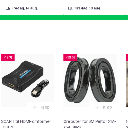
fredag, 14 aug.
tirsdag, 18 aug.
-17 %
-19 %
Kjøp
Kjøp
urven
 midjeveske med flere rom Black 1-pack i handlekurven
Legg SCART til HDMI-omformer 1080p i ha
Legg Øreput
SCART til HDMI-omformer
Øreputer for 3M Peltor X1A-
1
1080p
X5A Black
h