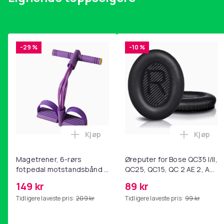
-29 %
-10 %
Kjøp
Kjøp
Legg Magetrener, 6-rørs fotpedal mot
Legg Øre
Magetrener, 6-rørs
Øreputer for Bose QC35 I/II,
fotpedal motstandsbånd -
QC25, QC15, QC 2 AE 2, AE
mage- og kjernetrening,
2i, AE 2w, SoundTrue,
149 kr
89 kr
yoga og
SoundLink Black
Tidligere laveste pris:
209 kr
Tidligere laveste pris:
99 kr
hjemmegymnastikk Purple