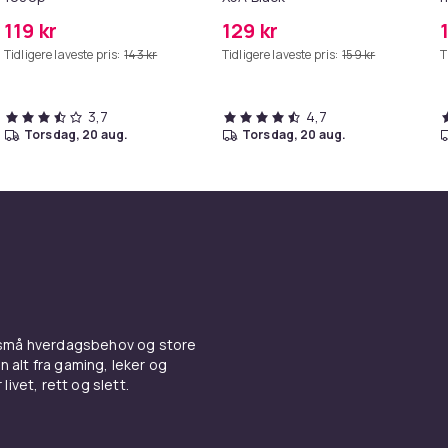
k
119 kr
129 kr
Tidligere laveste pris:
143 kr
Tidligere laveste pris:
159 kr
T
3,7
4,7
torsdag, 20 aug.
torsdag, 20 aug.
 små hverdagsbehov og store
n alt fra gaming, leker og
livet, rett og slett.