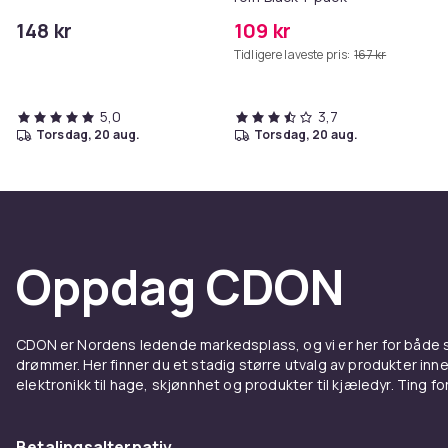
148 kr
109 kr
Tidligere laveste pris:
167 kr
5,0
3,7
torsdag, 20 aug.
torsdag, 20 aug.
Oppdag CDON
CDON er Nordens ledende markedsplass, og vi er her for både
drømmer. Her finner du et stadig større utvalg av produkter inne
elektronikk til hage, skjønnhet og produkter til kjæledyr. Ting for 
Betalingsalternativ