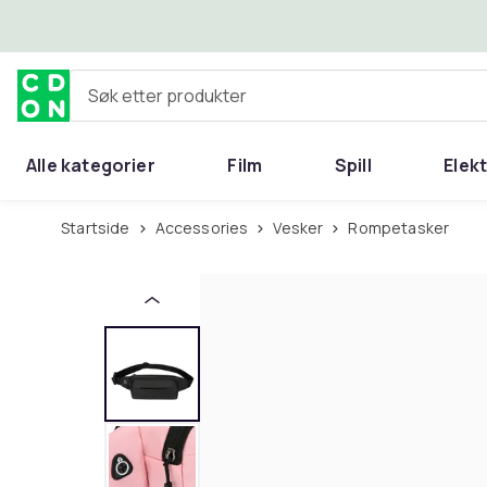
Hopp til hovedinnhold
Søk etter produkter
Alle kategorier
Film
Spill
Elek
Startside
Accessories
Vesker
Rompetasker