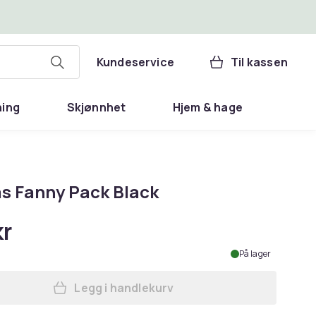
Kundeservice
Til kassen
ning
Skjønnhet
Hjem & hage
s Fanny Pack Black
kr
På lager
Legg i handlekurv
Legg Canvas Fanny Pack Black i ha