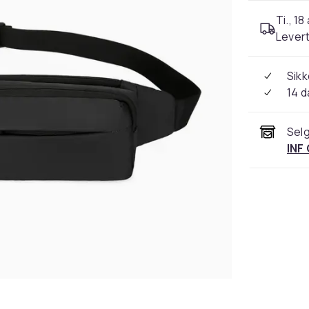
Ti., 18
Levert
Sikk
14 d
Selg
INF