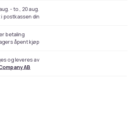
 aug. - to., 20 aug.
 i postkassen din
er betaling
agers åpent kjøp
es og leveres av
 Company AB