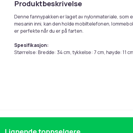
Produktbeskrivelse
Denne fannypakken er laget av nylonmateriale, som er
mesanin inni, kan den holde mobiltelefonen, lommebok
er perfekte når du er på farten.
Spesifikasjon:
Størrelse: Bredde: 34 cm, tykkelse: 7 cm, høyde: 11 c
Materiale: Nylon
Pakken inkluderer:
1 x Fanny Pakke
Farge
Vekt, gram
Artikkel nr.
Produktsikkerhetsinformasjon
Lignende toppselgere