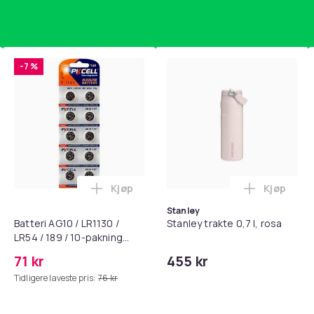
-7 %
Kjøp
Kjøp
standsbånd - mage- og kjernetrening, yoga og hjemmegymnast
puter for Bose QC35 I/II, QC25, QC15, QC 2 AE 2, AE 2i, AE 2w,
Legg Batteri AG10 / LR1130 / LR54 / 189 
Legg Stanl
Stanley
Batteri AG10 / LR1130 /
Stanley trakte 0,7 l, rosa
LR54 / 189 / 10-pakning
PKcell
71 kr
455 kr
Tidligere laveste pris:
76 kr