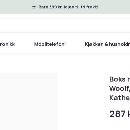
Bare 399 kr. igjen til fri frakt!
tronikk
Mobiltelefoni
Kjøkken & hushold
Boks m
Woolf,
Kather
287 