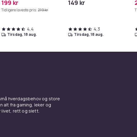
199 kr
149 kr
Tidligere laveste pris:
219 kr
T
4,4
4,3
tirsdag, 18 aug.
tirsdag, 18 aug.
 små hverdagsbehov og store
n alt fra gaming, leker og
livet, rett og slett.