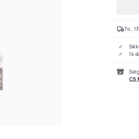
To., 13
Sikk
14 d
Selg
CS