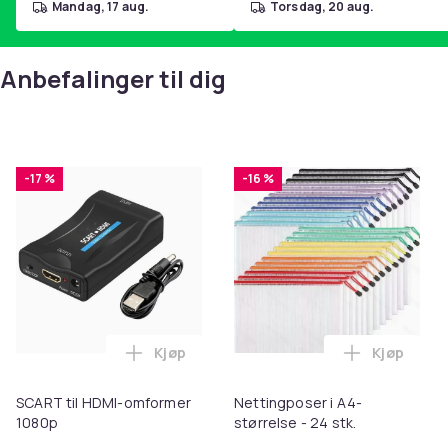
mandag, 17 aug.
torsdag, 20 aug.
Anbefalinger til dig
-17 %
-16 %
Kjøp
Kjøp
Legg SCART til HDMI-omformer 1080p i 
Legg Netti
SCART til HDMI-omformer
Nettingposer i A4-
1080p
størrelse - 24 stk.