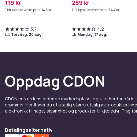
119 kr
289 kr
Tidligere laveste pris:
143 kr
Tidligere laveste pris:
344 kr
3,7
4,2
torsdag, 20 aug.
mandag, 17 aug.
Oppdag CDON
CDON er Nordens ledende markedsplass, og vi er her for både
drømmer. Her finner du et stadig større utvalg av produkter inne
elektronikk til hage, skjønnhet og produkter til kjæledyr. Ting for 
Betalingsalternativ