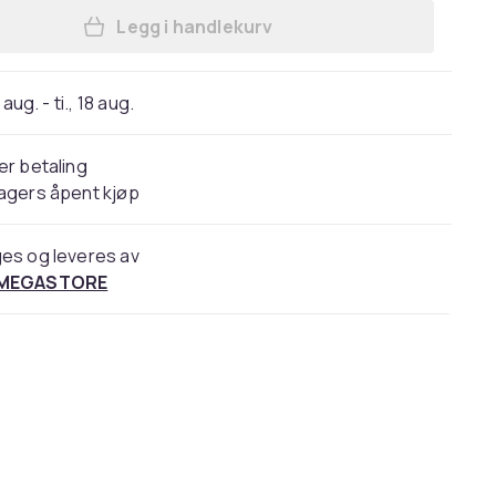
Legg i handlekurv
Legg Boks med fire British Classics 
 aug. - ti., 18 aug.
er betaling
agers åpent kjøp
es og leveres av
 MEGASTORE