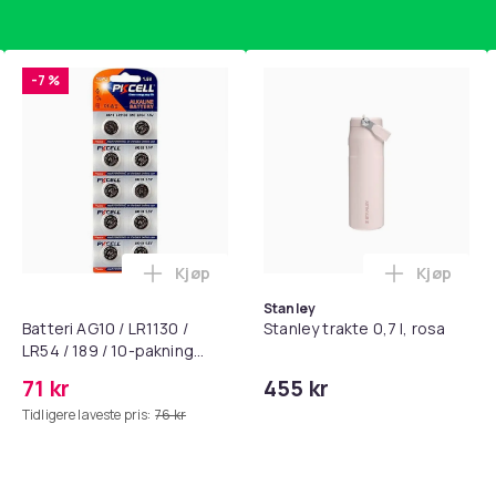
-7 %
Kjøp
Kjøp
standsbånd - mage- og kjernetrening, yoga og hjemmegymnast
puter for Bose QC35 I/II, QC25, QC15, QC 2 AE 2, AE 2i, AE 2w,
Legg Batteri AG10 / LR1130 / LR54 / 189 
Legg Stanl
Stanley
Batteri AG10 / LR1130 /
Stanley trakte 0,7 l, rosa
LR54 / 189 / 10-pakning
PKcell
71 kr
455 kr
Tidligere laveste pris:
76 kr