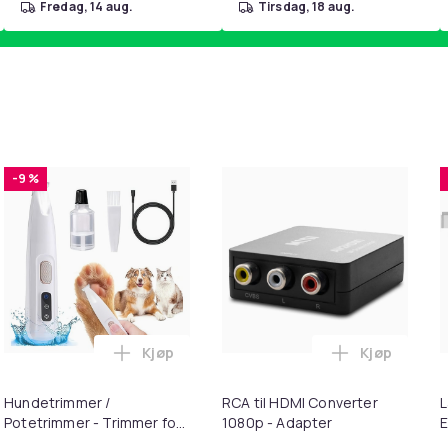
fredag, 14 aug.
tirsdag, 18 aug.
-9 %
Kjøp
Kjøp
handlekurven
ngposer i A4-størrelse - 24 stk. i handlekurven
Legg Hundetrimmer / Potetrimmer - Trimme
Legg RCA ti
Hundetrimmer /
RCA til HDMI Converter
L
Potetrimmer - Trimmer for
1080p - Adapter
E
Poter
M