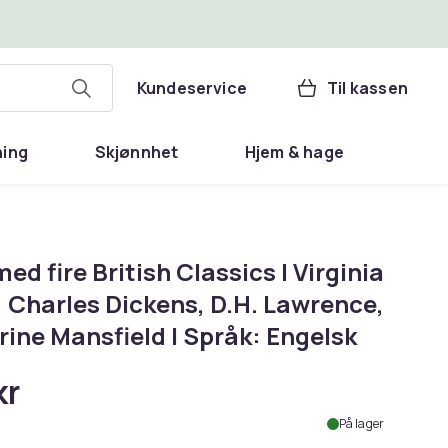
Kundeservice
Til kassen
ning
Skjønnhet
Hjem & hage
ed fire British Classics | Virginia
 Charles Dickens, D.H. Lawrence,
ine Mansfield | Språk: Engelsk
kr
På lager