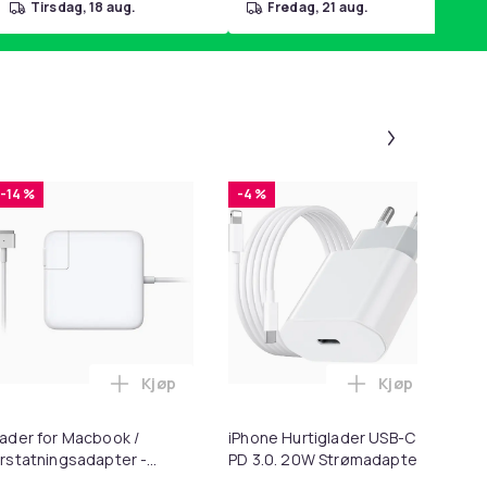
tirsdag, 18 aug.
fredag, 21 aug.
Panel 1 a
-14 %
-4 %
Kjøp
Kjøp
r for Poter i handlekurven
l HDMI Converter 1080p - Adapter i handlekurven
Legg Lader for Macbook / Erstatningsadapt
Legg iPhone H
To
ader for Macbook /
iPhone Hurtiglader USB-C
To
rstatningsadapter -
PD 3.0. 20W Strømadapter
- 
agSafe Gen 2 - 45W
+ Kabel