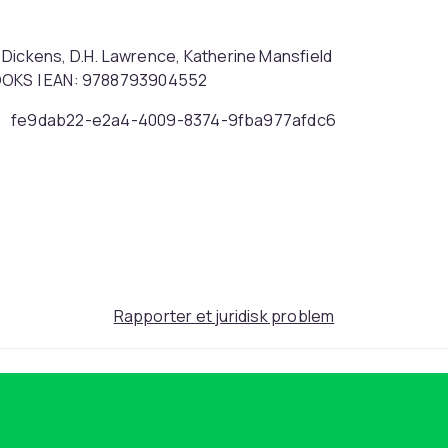
es Dickens, D.H. Lawrence, Katherine Mansfield
BOOKS | EAN: 9788793904552
fe9dab22-e2a4-4009-8374-9fba977afdc6
Rapporter et juridisk problem