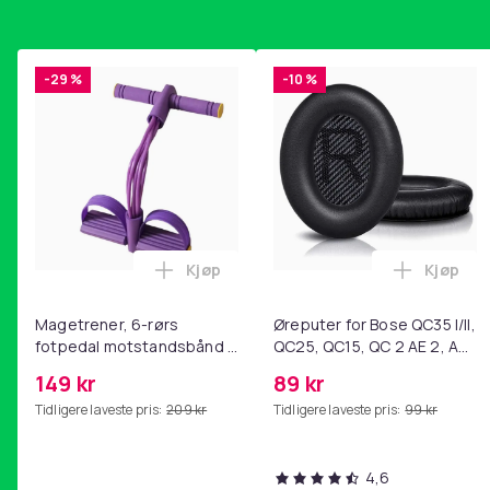
-29 %
-10 %
Kjøp
Kjøp
Legg Magetrener, 6-rørs fotpedal mot
Legg Øre
Magetrener, 6-rørs
Øreputer for Bose QC35 I/II,
fotpedal motstandsbånd -
QC25, QC15, QC 2 AE 2, AE
mage- og kjernetrening,
2i, AE 2w, SoundTrue,
149 kr
89 kr
yoga og
SoundLink Black
Tidligere laveste pris:
209 kr
Tidligere laveste pris:
99 kr
hjemmegymnastikk Purple
4,6