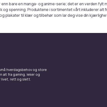
 enn bare en manga- og anime-serie; det er en verden fylt 
kk og spenning. Produktene i sortimentet vårt inkluderer alt f
g plakater til klær og tilbehør som lar deg vise din kjærlighet 
 du er en mangeårig fan eller ny i Bleach-verdenen, vil du fin
teressen din.
sker å dekorere rommene sine med favorittfigurene sine, tilb
kater og kunsttrykk som vil gi rommet ditt et unikt preg.
 er en perfekt gave til deg selv eller en annen entusiast, og
sign vil de raskt bli en del av samlingen din.
ttrykke stilen din gjennom mote? Våre Bleach-inspirerte kl
yr noe for enhver smak. Velg mellom T-skjorter, capser og mer
 små hverdagsbehov og store
nskap hver dag.
n alt fra gaming, leker og
livet, rett og slett.
tide å dykke ned i Bleachs fascinerende verden. Handle nå for
roduktene som tar fandommen din til neste nivå.