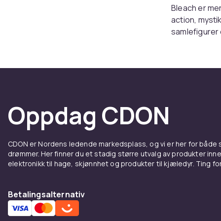
Bleach er mer
action, mysti
samlefigurer o
serien. Enten
som fanger in
For de som el
detaljerte pla
Samlefigurene
Oppdag CDON
høykvalitetsde
Ønsker du å u
tilbehør tilb
CDON er Nordens ledende markedsplass, og vi er her for både
vise din lide
drømmer. Her finner du et stadig større utvalg av produkter inne
elektronikk til hage, skjønnhet og produkter til kjæledyr. Ting for 
Nå er det på 
de perfekte p
Betalingsalternativ