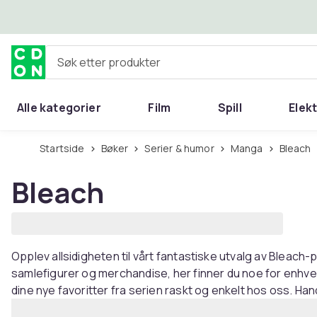
Hopp til hovedinnhold
Søk etter produkter
Alle kategorier
Film
Spill
Elek
Startside
Bøker
Serier & humor
Manga
Bleach
Bleach
Opplev allsidigheten til vårt fantastiske utvalg av Bleach-
samlefigurer og merchandise, her finner du noe for enhver
dine nye favoritter fra serien raskt og enkelt hos oss. Ha