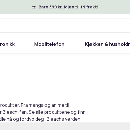
Bare 399 kr. igjen til fri frakt!
tronikk
Mobiltelefoni
Kjøkken & hushold
produkter. Fra manga og anime til
 Bleach-fan. Se alle produktene og finn
ndle nå og fordyp deg i Bleachs verden!