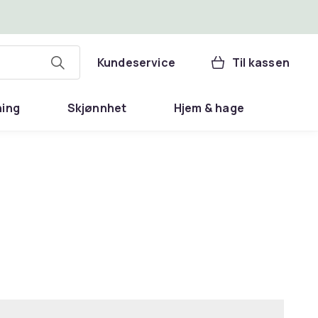
Kundeservice
Til kassen
ning
Skjønnhet
Hjem & hage