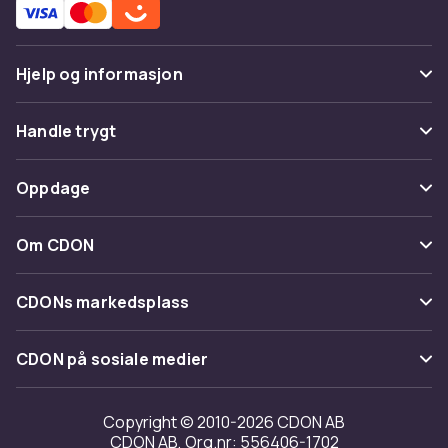
Hjelp og informasjon
Vanlige spørsmål
Handle trygt
Spor pakke
Betaling
Oppdage
Angre & returner her
Levering
Kategorier
Kontakt oss
Om CDON
Vilkår & policy
Varemerker
Om oss
Tilbakekallinger
CDONs markedsplass
Guider
Kundeanmeldelser
Merchant Help Center
CDON på sosiale medier
Jobbe på CDON
Investor relations
Copyright © 2010-2026 CDON AB
CDON AB, Org.nr: 556406-1702