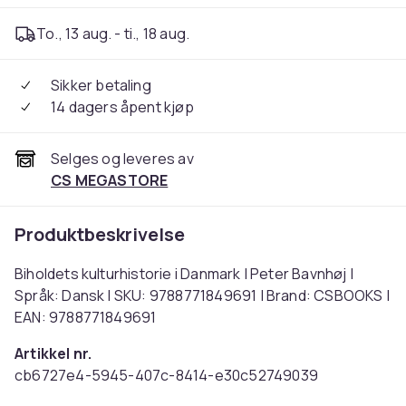
To., 13 aug. - ti., 18 aug.
Sikker betaling
14 dagers åpent kjøp
Selges og leveres av
CS MEGASTORE
Produktbeskrivelse
Biholdets kulturhistorie i Danmark | Peter Bavnhøj |
Språk: Dansk | SKU: 9788771849691 | Brand: CSBOOKS |
EAN: 9788771849691
Artikkel nr.
cb6727e4-5945-407c-8414-e30c52749039