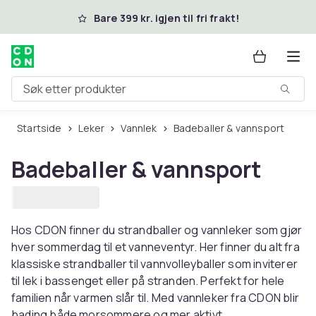
Hopp til hovedinnhold
Bare 399 kr. igjen til fri frakt!
Søk etter produkter
Startside
Leker
Vannlek
Badeballer & vannsport
Badeballer & vannsport
Hos CDON finner du strandballer og vannleker som gjør
hver sommerdag til et vanneventyr. Her finner du alt fra
klassiske strandballer til vannvolleyballer som inviterer
til lek i bassenget eller på stranden. Perfekt for hele
familien når varmen slår til. Med vannleker fra CDON blir
bading både morsommere og mer aktivt.