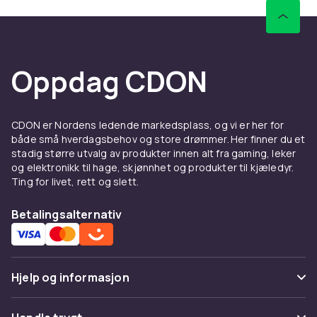
LEGO, Barbie og Schleich til
konkurransedyktige priser med rask levering
og enkel retur.
Sammenlign produkter og les
Oppdag CDON
kundeanmeldelser for å finne beste leketøy. Vi
har et stort sortiment til alle budsjetter.
Hos CDON finner du badeballer & vannsport fra
CDON er Nordens ledende markedsplass, og vi er her for
LEGO, Barbie og Schleich til
både små hverdagsbehov og store drømmer. Her finner du et
konkurransedyktige priser med rask levering
stadig større utvalg av produkter innen alt fra gaming, leker
og enkel retur.
og elektronikk til hage, skjønnhet og produkter til kjæledyr.
Ting for livet, rett og slett.
Sammenlign produkter og les
kundeanmeldelser for å finne beste leketøy. Vi
Betalingsalternativ
har et stort sortiment til alle budsjetter.
Hos CDON finner du badeballer & vannsport fra
LEGO, Barbie og Schleich til
Hjelp og informasjon
konkurransedyktige priser med rask levering
og enkel retur.
Vanlige spørsmål