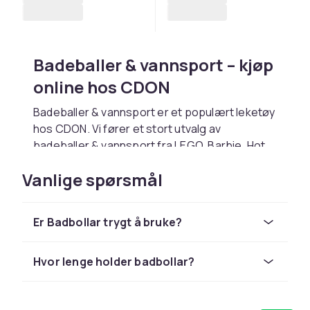
Badeballer & vannsport – kjøp
online hos CDON
Badeballer & vannsport er et populært leketøy
hos CDON. Vi fører et stort utvalg av
badeballer & vannsport fra LEGO, Barbie, Hot
Wheels, Playmobil og Schleich til
Vanlige spørsmål
konkurransedyktige priser.
Velg badeballer & vannsport basert på
barnets alder og interesser. Hos CDON
Er Badbollar trygt å bruke?
handler du trygt med rask levering og enkel
retur.
Hvor lenge holder badbollar?
Utforsk hele lekesortimentet hos CDON.
Hos CDON finner du badeballer & vannsport fra